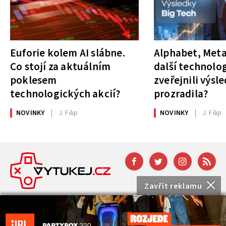
Euforie kolem AI slábne.
Alphabet, Meta
Co stojí za aktuálním
další technolog
poklesem
zveřejnili výsl
technologických akcií?
prozradila?
NOVINKY
J. Filip
NOVINKY
J. Filip
Zavřít reklamu