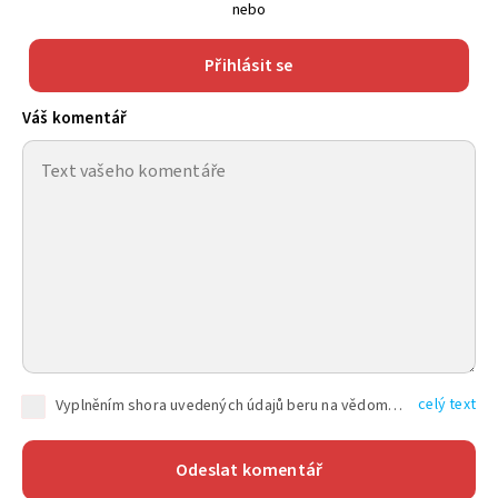
nebo
Přihlásit se
Váš komentář
celý text
Vyplněním shora uvedených údajů beru na vědomí, že společnost TEXT FACTORY s.r.o., sídlem Brno, Durďákova 336/29, Černá Pole, PSČ: 613 00, IČ: 06157831, zapsané u Krajského soudu v Brně, oddíl C, vložka 100399, bude zpracovávat mé osobní údaje uvedené v rámci mnou vyplněného registračního formuláře na základě oprávněných zájmů TEXT FACTORY s.r.o. dle čl. 6 odst. 1 písm. f) GDPR a pro splnění právních povinností (čl. 6 odst. 1 písm. c) GDPR), a to pro tyto účely: nezbytnost zajistit oprávnění návštěvníka webových stránek provozovaných společností TEXT FACTORY s.r.o. přispívat aktivně ke zveřejněným článkům nebo v rámci diskusních fór a výkon práv TEXT FACTORY s.r.o. jako administrátora těchto diskusních fór. Více informací o zpracování osobních údajů a právech lze nalézt v