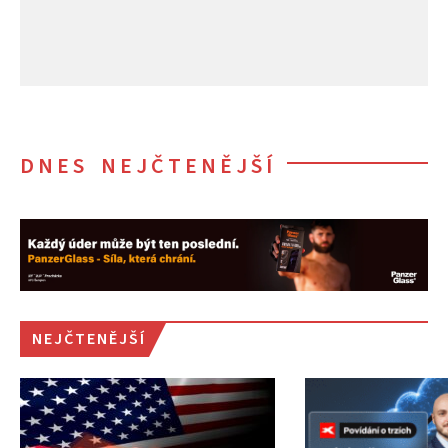
DNES NEJČTENĚJŠÍ
NEJČTENĚJŠÍ