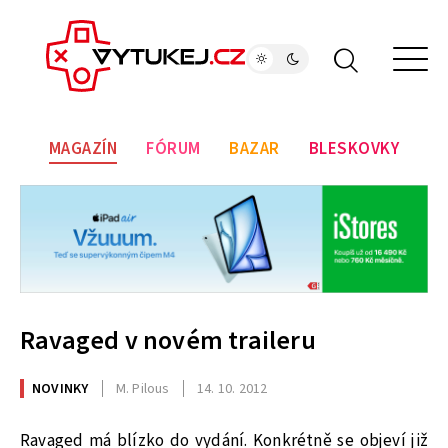
MAGAZÍN
FÓRUM
BAZAR
BLESKOVKY
Ravaged v novém traileru
NOVINKY
M. Pilous
14. 10. 2012
Ravaged má blízko do vydání. Konkrétně se objeví již