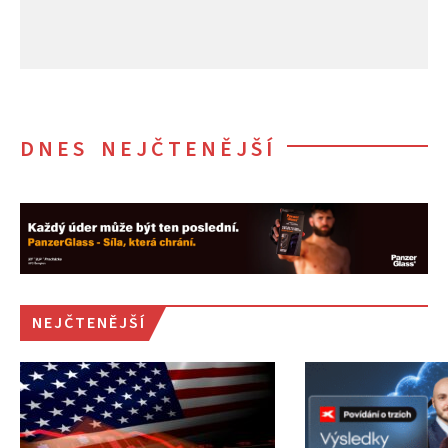
DNES NEJČTENĚJŠÍ
NEJČTENĚJŠÍ