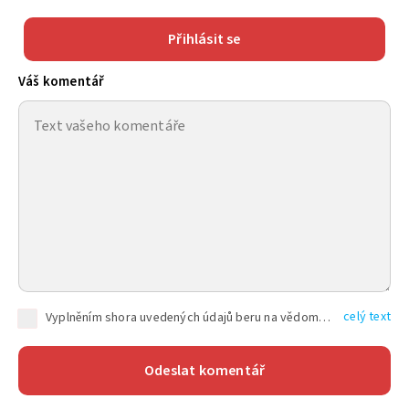
Přihlásit se
Váš komentář
celý text
Vyplněním shora uvedených údajů beru na vědomí, že společnost TEXT FACTORY s.r.o., sídlem Brno, Durďákova 336/29, Černá Pole, PSČ: 613 00, IČ: 06157831, zapsané u Krajského soudu v Brně, oddíl C, vložka 100399, bude zpracovávat mé osobní údaje uvedené v rámci mnou vyplněného registračního formuláře na základě oprávněných zájmů TEXT FACTORY s.r.o. dle čl. 6 odst. 1 písm. f) GDPR a pro splnění právních povinností (čl. 6 odst. 1 písm. c) GDPR), a to pro tyto účely: nezbytnost zajistit oprávnění návštěvníka webových stránek provozovaných společností TEXT FACTORY s.r.o. přispívat aktivně ke zveřejněným článkům nebo v rámci diskusních fór a výkon práv TEXT FACTORY s.r.o. jako administrátora těchto diskusních fór. Více informací o zpracování osobních údajů a právech lze nalézt v