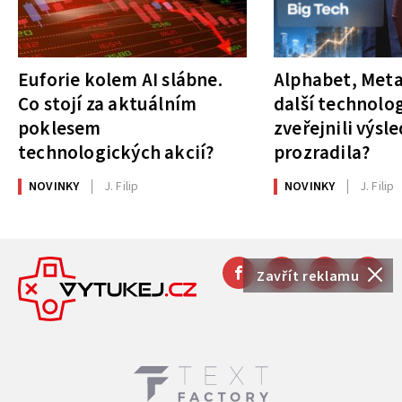
Euforie kolem AI slábne.
Alphabet, Meta
Co stojí za aktuálním
další technolog
poklesem
zveřejnili výsl
technologických akcií?
prozradila?
NOVINKY
J. Filip
NOVINKY
J. Filip
Zavřít reklamu