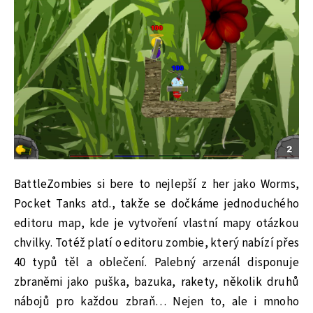
BattleZombies si bere to nejlepší z her jako Worms,
Pocket Tanks atd., takže se dočkáme jednoduchého
editoru map, kde je vytvoření vlastní mapy otázkou
chvilky. Totéž platí o editoru zombie, který nabízí přes
40 typů těl a oblečení. Palebný arzenál disponuje
zbraněmi jako puška, bazuka, rakety, několik druhů
nábojů pro každou zbraň… Nejen to, ale i mnoho