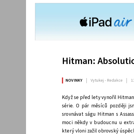
Hitman: Absoluti
NOVINKY
Vytukej - Redakce
1
Když se před lety vynořil Hitma
série. O pár měsíců později js
srovnávat ságu Hitman s Assas
moci někdy v budoucnu u extra 
který vloni zažil obrovský úspěch