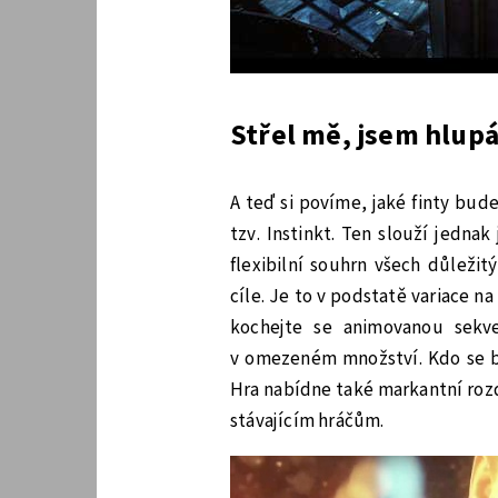
Střel mě, jsem hlup
A teď si povíme, jaké finty bu
tzv. Instinkt. Ten slouží jedna
flexibilní souhrn všech důleži
cíle. Je to v podstatě variace na 
kochejte se animovanou sekv
v omezeném množství. Kdo se bo
Hra nabídne také markantní rozdí
stávajícím hráčům.