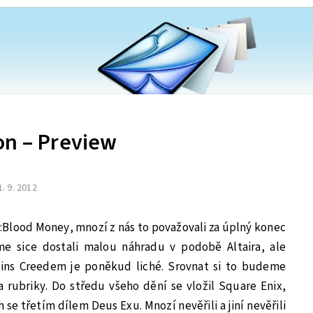
on – Preview
1. 9. 2012
n:Blood Money, mnozí z nás to považovali za úplný konec
me sice dostali malou náhradu v podobě Altaira, ale
sins Creedem je poněkud liché. Srovnat si to budeme
rubriky. Do středu všeho dění se vložil Square Enix,
 se třetím dílem Deus Exu. Mnozí nevěřili a jiní nevěřili