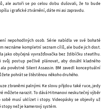
ů, ale autoři se po celou dobu dušovali, že to bude
opíšu i grafické ztvárnění, dáte mi asi zapravdu.
e
ení nepohodlných osob. Série nabídla ve své bohaté
tím neznáme kompletní seznam cílů, ale bude jich dost.
la jako obyčejná vyvražďovačka bez ždibíčku steatlhu.
i svůj postup pečlivě plánovat, aby dosáhl kladného
ala pověstné Silent Assassin. BM zavedl konceptuální
můžete pohrát se štěstěnou někoho druhého.
ze zbraněmi palnými. Ke slovu přijdou také ruce, jedy
é můžete narazit. To dává Hitmanovi neskutečný výběr
 sobě musí uklízet i stopy. Videopásky se objevily už
né stopy než je kamerový systém.