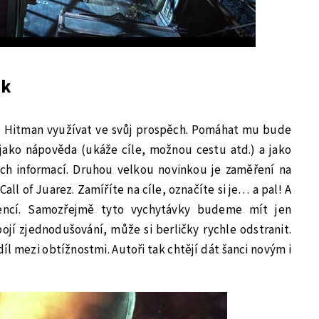
ák
de Hitman využívat ve svůj prospěch. Pomáhat mu bude
k jako nápověda (ukáže cíle, možnou cestu atd.) a jako
tých informací. Druhou velkou novinkou je zaměření na
Call of Juarez. Zamíříte na cíle, označíte si je… a pal! A
encí. Samozřejmě tyto vychytávky budeme mít jen
jí zjednodušování, může si berličky rychle odstranit.
l mezi obtížnostmi. Autoři tak chtějí dát šanci novým i