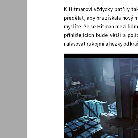
K Hitmanovi vždycky patřily tak
předělat, aby hra získala nový 
myslíte, že se Hitman mezi lidmi
přihlížejících bude větší a pol
nafasovat rukojmí a hezky odkrá