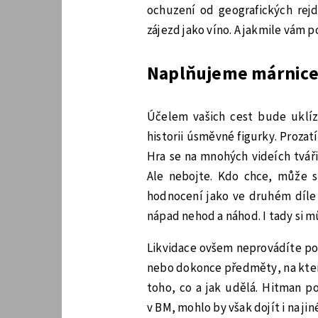
ochuzení od geografických rejd
zájezd jako víno. A jakmile vám p
Naplňujeme márnic
Účelem vašich cest bude uklíz
historii úsměvné figurky. Proza
Hra se na mnohých videích tváři
Ale nebojte. Kdo chce, může s
hodnocení jako ve druhém díle 
nápad nehod a náhod. I tady si 
Likvidace ovšem neprovádíte pou
nebo dokonce předměty, na kter
toho, co a jak udělá. Hitman po
v BM, mohlo by však dojít i na ji