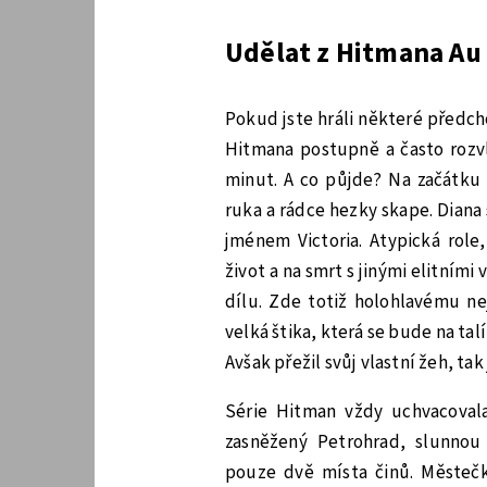
Udělat z Hitmana Au 
Pokud jste hráli některé předch
Hitmana postupně a často rozvl
minut. A co půjde? Na začátku 
ruka a rádce hezky skape. Diana
jménem Victoria. Atypická role
život a na smrt s jinými elitním
dílu. Zde totiž holohlavému ne
velká štika, která se bude na ta
Avšak přežil svůj vlastní žeh, ta
Série Hitman vždy uchvacoval
zasněžený Petrohrad, slunnou
pouze dvě místa činů. Městečk