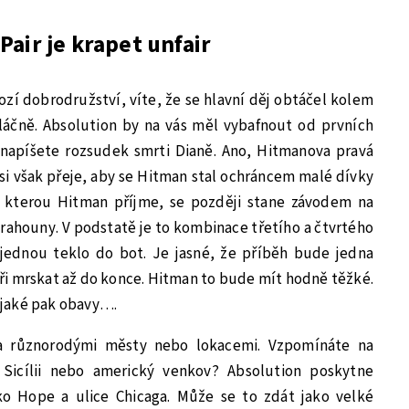
Pair je krapet unfair
ozí dobrodružství, víte, že se hlavní děj obtáčel kolem
áčně. Absolution by na vás měl vybafnout od prvních
napíšete rozsudek smrti Dianě. Ano, Hitmanova pravá
 si však přeje, aby se Hitman stal ochráncem malé dívky
, kterou Hitman příjme, se později stane závodem na
i vrahouny. V podstatě je to kombinace třetího a čtvrtého
jednou teklo do bot. Je jasné, že příběh bude jedna
líři mrskat až do konce. Hitman to bude mít hodně těžké.
k jaké pak obavy….
a různorodými městy nebo lokacemi. Vzpomínáte na
 Sicílii nebo americký venkov? Absolution poskytne
o Hope a ulice Chicaga. Může se to zdát jako velké