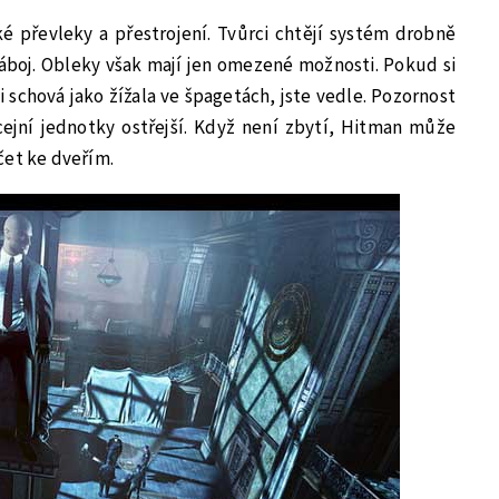
é převleky a přestrojení. Tvůrci chtějí systém drobně
náboj. Obleky však mají jen omezené možnosti. Pokud si
 schová jako žížala ve špagetách, jste vedle. Pozornost
icejní jednotky ostřejší. Když není zbytí, Hitman může
čet ke dveřím.