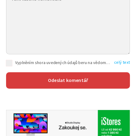
celý text
Vyplněním shora uvedených údajů beru na vědomí, že společnost TEXT FACTORY s.r.o., sídlem Brno, Durďákova 336/29, Černá Pole, PSČ: 613 00, IČ: 06157831, zapsané u Krajského soudu v Brně, oddíl C, vložka 100399, bude zpracovávat mé osobní údaje uvedené v rámci mnou vyplněného registračního formuláře na základě oprávněných zájmů TEXT FACTORY s.r.o. dle čl. 6 odst. 1 písm. f) GDPR a pro splnění právních povinností (čl. 6 odst. 1 písm. c) GDPR), a to pro tyto účely: nezbytnost zajistit oprávnění návštěvníka webových stránek provozovaných společností TEXT FACTORY s.r.o. přispívat aktivně ke zveřejněným článkům nebo v rámci diskusních fór a výkon práv TEXT FACTORY s.r.o. jako administrátora těchto diskusních fór. Více informací o zpracování osobních údajů a právech lze nalézt v