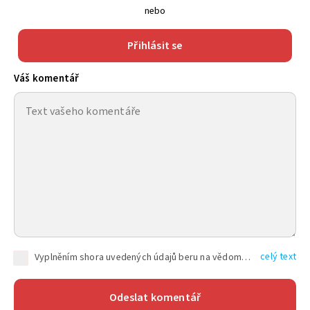
nebo
Přihlásit se
Váš komentář
celý text
Vyplněním shora uvedených údajů beru na vědomí, že společnost TEXT FACTORY s.r.o., sídlem Brno, Durďákova 336/29, Černá Pole, PSČ: 613 00, IČ: 06157831, zapsané u Krajského soudu v Brně, oddíl C, vložka 100399, bude zpracovávat mé osobní údaje uvedené v rámci mnou vyplněného registračního formuláře na základě oprávněných zájmů TEXT FACTORY s.r.o. dle čl. 6 odst. 1 písm. f) GDPR a pro splnění právních povinností (čl. 6 odst. 1 písm. c) GDPR), a to pro tyto účely: nezbytnost zajistit oprávnění návštěvníka webových stránek provozovaných společností TEXT FACTORY s.r.o. přispívat aktivně ke zveřejněným článkům nebo v rámci diskusních fór a výkon práv TEXT FACTORY s.r.o. jako administrátora těchto diskusních fór. Více informací o zpracování osobních údajů a právech lze nalézt v