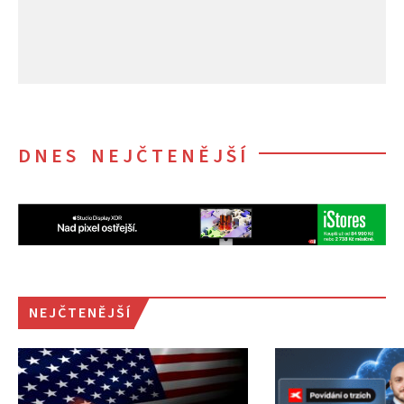
DNES NEJČTENĚJŠÍ
NEJČTENĚJŠÍ