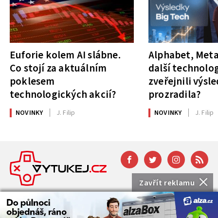
Euforie kolem AI slábne.
Alphabet, Meta
Co stojí za aktuálním
další technolog
poklesem
zveřejnili výsl
technologických akcií?
prozradila?
NOVINKY
J. Filip
NOVINKY
J. Filip
Zavřít reklamu