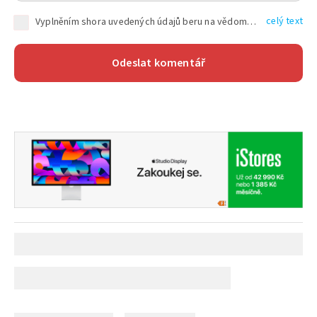
celý text
Vyplněním shora uvedených údajů beru na vědomí, že společnost TEXT FACTORY s.r.o., sídlem Brno, Durďákova 336/29, Černá Pole, PSČ: 613 00, IČ: 06157831, zapsané u Krajského soudu v Brně, oddíl C, vložka 100399, bude zpracovávat mé osobní údaje uvedené v rámci mnou vyplněného registračního formuláře na základě oprávněných zájmů TEXT FACTORY s.r.o. dle čl. 6 odst. 1 písm. f) GDPR a pro splnění právních povinností (čl. 6 odst. 1 písm. c) GDPR), a to pro tyto účely: nezbytnost zajistit oprávnění návštěvníka webových stránek provozovaných společností TEXT FACTORY s.r.o. přispívat aktivně ke zveřejněným článkům nebo v rámci diskusních fór a výkon práv TEXT FACTORY s.r.o. jako administrátora těchto diskusních fór. Více informací o zpracování osobních údajů a právech lze nalézt v