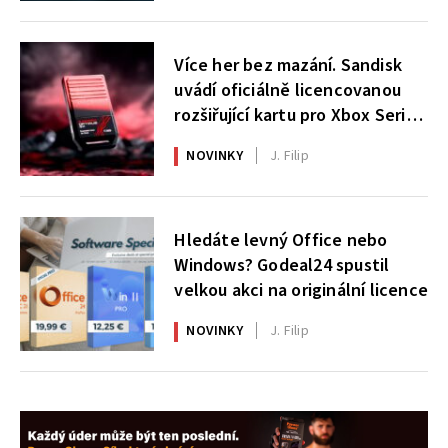
Více her bez mazání. Sandisk
uvádí oficiálně licencovanou
rozšiřující kartu pro Xbox Series
X|S
NOVINKY
J. Filip
Hledáte levný Office nebo
Windows? Godeal24 spustil
velkou akci na originální licence
NOVINKY
J. Filip