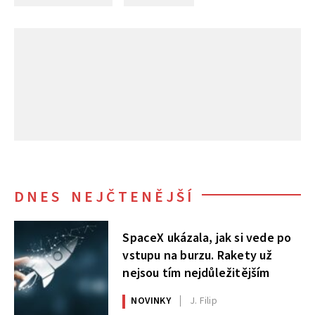
DNES NEJČTENĚJŠÍ
SpaceX ukázala, jak si vede po
vstupu na burzu. Rakety už
nejsou tím nejdůležitějším
NOVINKY
J. Filip