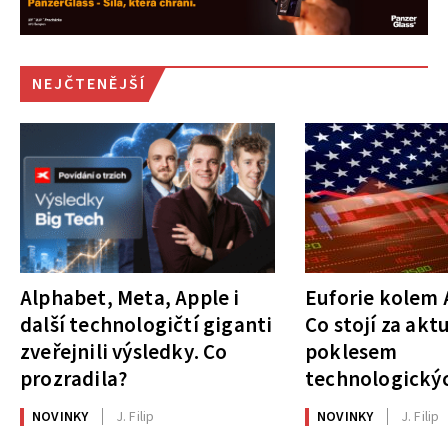
NEJČTENĚJŠÍ
Alphabet, Meta, Apple i
Euforie kolem A
další technologičtí giganti
Co stojí za akt
zveřejnili výsledky. Co
poklesem
prozradila?
technologickýc
NOVINKY
J. Filip
NOVINKY
J. Filip