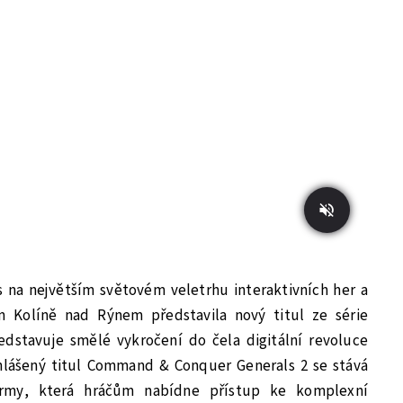
s na největším světovém veletrhu interaktivních her a
Kolíně nad Rýnem představila nový titul ze série
stavuje smělé vykročení do čela digitální revoluce
hlášený titul Command & Conquer Generals 2 se stává
formy, která hráčům nabídne přístup ke komplexní