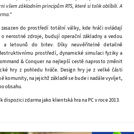
ni všem základním principům RTS, které si tolik oblíbili. A
arma.“
asazen do prostředí totální války, kde hráči ovládají
sí o nerostné zdroje, budují operační základny a vedou
 a letounů do bitev. Díky neuvěřitelně detailně
struktivnímu prostředí, dynamické simulaci fyziky a
Command & Conquer na nejlepší cestě naprosto změnit
cké hry z pohledu hráče. Design hry je z velké části
 komunity, na jejichž základě se bude i nadále vyvíjet,
ho obsahu.
dispozici zdarma jako klientská hra na PC v roce 2013.