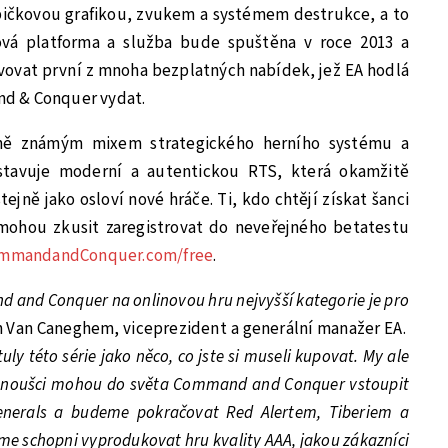
špičkovou grafikou, zvukem a systémem destrukce, a to
ová platforma a služba bude spuštěna v roce 2013 a
vovat první z mnoha bezplatných nabídek, jež EA hodlá
d & Conquer vydat.
ě známým mixem strategického herního systému a
tavuje moderní a autentickou RTS, která okamžitě
ejně jako osloví nové hráče. Ti, kdo chtějí získat šanci
 mohou zkusit zaregistrovat do neveřejného betatestu
mmandandConquer.com/free
.
and Conquer na onlinovou hru nejvyšší kategorie je pro
n Van Caneghem, viceprezident a generální manažer EA.
tuly této série jako něco, co jste si museli kupovat. My ale
 fanoušci mohou do světa Command and Conquer vstoupit
enerals a budeme pokračovat Red Alertem, Tiberiem a
jsme schopni vyprodukovat hru kvality AAA, jakou zákazníci