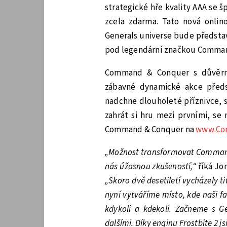
strategické hře kvality AAA se 
zcela zdarma. Tato nová onlin
Generals universe bude předsta
pod legendární značkou Comman
Command & Conquer s důvěrn
zábavné dynamické akce předs
nadchne dlouholeté příznivce, st
zahrát si hru mezi prvními, se
Command & Conquer na
www.Co
„Možnost transformovat Command 
nás úžasnou zkušeností,“
říká Jo
„Skoro dvě desetiletí vycházely ti
nyní vytváříme místo, kde naši
kdykoli a kdekoli. Začneme s G
dalšími. Díky enginu Frostbite 2 