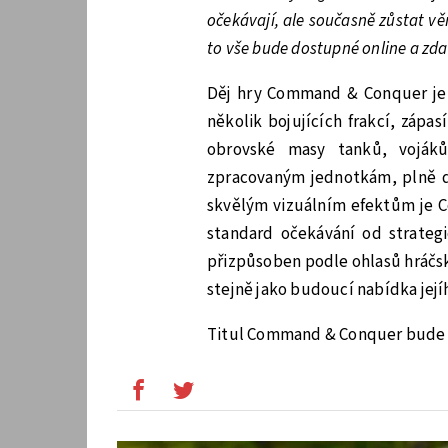
očekávají, ale současně zůstat věr
to vše bude dostupné online a zd
Děj hry Command & Conquer je z
několik bojujících frakcí, zápa
obrovské masy tanků, vojáků
zpracovaným jednotkám, plně de
skvělým vizuálním efektům je 
standard očekávání od strategi
přizpůsoben podle ohlasů hráčské
stejně jako budoucí nabídka její
Titul Command & Conquer bude k 