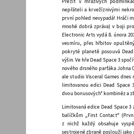
Přežít v mrazivých podmínkác
nepřáteli a krvežíznivými nek
první pohled nevypadá! Hráči 
mnohé dobrá zpráva) v boji prot
Electronic Arts vydá 8. února 2
vesmíru, přes hřbitov opuště
pokryté planetě posouvá Dead 
výšin. Ve hře Dead Space 3 spočí
nového drsného parťáka Johna Ca
ale studio Visceral Games dnes 
limitovanou edici Dead Space
dvou bonusových* kombinéz a zb
Limitovaná edice Dead Space 3 
balíčkům „First Contact“ (Prvn
z nichž každý obsahuje vysp
sestrojené zbraně poslouží jako p