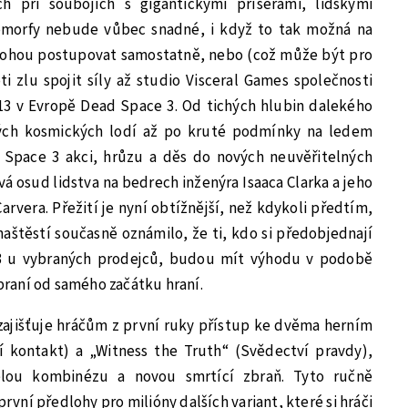
h při soubojích s gigantickými příšerami, lidskými
romorfy nebude vůbec snadné, i když to tak možná na
mohou postupovat samostatně, nebo (což může být pro
i zlu spojit síly až studio Visceral Games společnosti
013 v Evropě Dead Space 3. Od tichých hlubin dalekého
ných kosmických lodí až po kruté podmínky na ledem
Space 3 akci, hrůzu a děs do nových neuvěřitelných
vá osud lidstva na bedrech inženýra Isaaca Clarka a jeho
rvera. Přežití je nyní obtížnější, než kdykoli předtím,
naštěstí současně oznámilo, že ti, kdo si předobjednají
 3 u vybraných prodejců, budou mít výhodu v podobě
raní od samého začátku hraní.
zajišťuje hráčům z první ruky přístup ke dvěma herním
í kontakt) a „Witness the Truth“ (Svědectví pravdy),
ělou kombinézu a novou smrtící zbraň. Tyto ručně
rvní předlohy pro milióny dalších variant, které si hráči