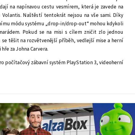
ydají na napínavou cestu vesmírem, která je zavede na
Volantis. Naštěstí tentokrát nejsou na vše sami. Díky
nímu módu systému „drop-in/drop-out“ mohou kdykoli
marádem. Pokud se na misi s cílem zničit zlo jednou
se těšit na rozvětvenější příběh, vedlejší mise a herní
i hře za Johna Carvera.
pro počítačový zábavní systém PlayStation 3, videoherní