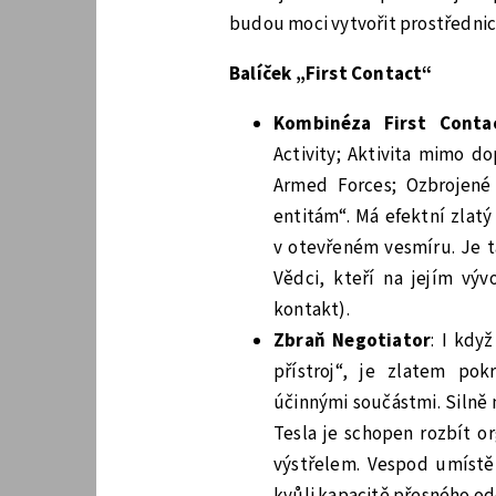
budou moci vytvořit prostřednic
Balíček „First Contact“
Kombinéza First Conta
Activity; Aktivita mimo d
Armed Forces; Ozbrojené 
entitám“. Má efektní zlat
v otevřeném vesmíru. Je t
Vědci, kteří na jejím vývo
kontakt).
Zbraň Negotiator
: I kdy
přístroj“, je zlatem pok
účinnými součástmi. Silně
Tesla je schopen rozbít o
výstřelem. Vespod umístě
kvůli kapacitě přesného od