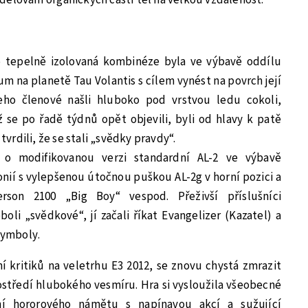
 tepelně izolovaná kombinéze byla ve výbavě oddílu
 na planetě Tau Volantis s cílem vynést na povrch její
eho členové našli hluboko pod vrstvou ledu cokoli,
 se po řadě týdnů opět objevili, byli od hlavy k patě
 tvrdili, že se stali „svědky pravdy“.
o modifikovanou verzi standardní AL-2 ve výbavě
nií s vylepšenou útočnou puškou AL-2g v horní pozici a
rson 2100 „Big Boy“ vespod. Přeživší příslušníci
li „svědkové“, jí začali říkat Evangelizer (Kazatel) a
 symboly.
í kritiků na veletrhu E3 2012, se znovu chystá zmrazit
středí hlubokého vesmíru. Hra si vysloužila všeobecné
ní hororového námětu s napínavou akcí a sužující