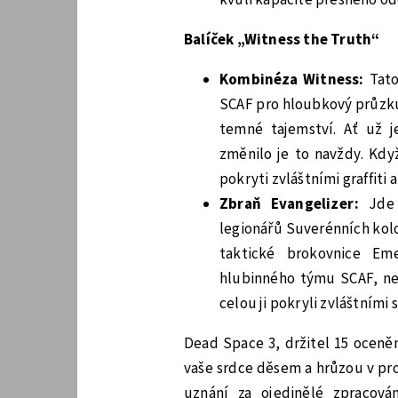
Balíček „Witness the Truth“
Kombinéza Witness:
Tato
SCAF pro hloubkový průzkum
temné tajemství. Ať už j
změnilo je to navždy. Když
pokryti zvláštními graffiti a
Zbraň Evangelizer:
Jde 
legionářů Suverénních kolo
taktické brokovnice Eme
hlubinného týmu SCAF, nebo
celou ji pokryli zvláštními
Dead Space 3, držitel 15 oceněn
vaše srdce děsem a hrůzou v pro
uznání za ojedinělé zpracová