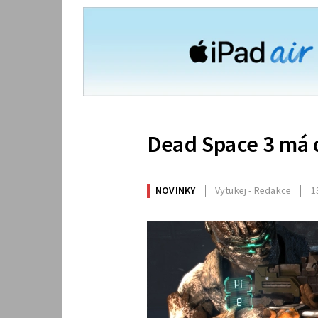
Dead Space 3 má
NOVINKY
Vytukej - Redakce
1