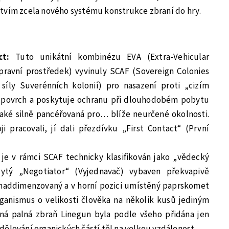
tvím zcela nového systému konstrukce zbraní do hry.
ct:
Tuto unikátní kombinézu EVA (Extra-Vehicular
opravní prostředek) vyvinuly SCAF (Sovereign Colonies
síly Suverénních kolonií) pro nasazení proti „cizím
ý povrch a poskytuje ochranu při dlouhodobém pobytu
aké silně pancéřovaná pro… blíže neurčené okolnosti.
ji pracovali, jí dali přezdívku „First Contact“ (První
ž je v rámci SCAF technicky klasifikován jako „vědecký
rytý „Negotiator“ (Vyjednavač) vybaven překvapivě
 naddimenzovaný a v horní pozici umístěný paprskomet
rganismus o velikosti člověka na několik kusů jediným
ná palná zbraň Linegun byla podle všeho přidána jen
dělování organických částí těl na velkou vzdálenost.