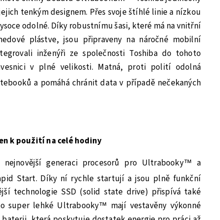
jejich tenkým designem. Přes svoje štíhlé linie a nízkou
soce odolné. Díky robustnímu šasi, které má na vnitřní
medové plástve, jsou připraveny na náročné mobilní
tegrovali inženýři ze společnosti Toshiba do tohoto
snici v plné velikosti. Matná, proti polití odolná
otebooků a pomáhá chránit data v případě nečekaných
n k použití na celé hodiny
 nejnovější generaci procesorů pro Ultrabooky™ a
pid Start. Díky ní rychle startují a jsou plně funkční
jší technologie SSD (solid state drive) přispívá také
yto super lehké Ultrabooky™ mají vestavěny výkonné
baterii, která poskytuje dostatek energie pro práci až