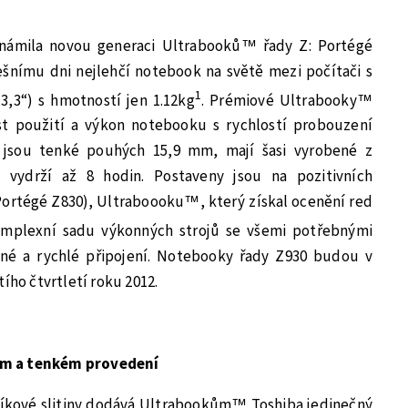
ámila novou generaci Ultrabooků™ řady Z: Portégé
ešnímu dni nejlehčí notebook na světě mezi počítači s
1
3,3“) s hmotností jen 1.12kg
. Prémiové Ultrabooky™
t použití a výkon notebooku s rychlostí probouzení
 jsou tenké pouhých 15,9 mm, mají šasi vyrobené z
e vydrží až 8 hodin. Postaveny jsou na pozitivních
rtégé Z830), Ultraboooku™, který získal ocenění red
omplexní sadu výkonných strojů se všemi potřebnými
dné a rychlé připojení. Notebooky řady Z930 budou v
ího čtvrtletí roku 2012.
ím a tenkém provedení
řčíkové slitiny dodává Ultrabookům™ Toshiba jedinečný