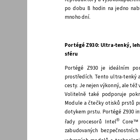
po dobu 8 hodin na jedno nab
mnoho dní.
Portégé Z930: Ultra-tenký, l
sféru
Portégé Z930 je ideálním po
prostředích. Tento ultra-tenký
cesty. Je nejen výkonný, ale též
Volitelně také podporuje pok
Module a čtečky otisků prstů p
dotykem prstu. Portégé Z930 int
®
řady procesorů Intel
Core™ v
zabudovaných bezpečnostních f