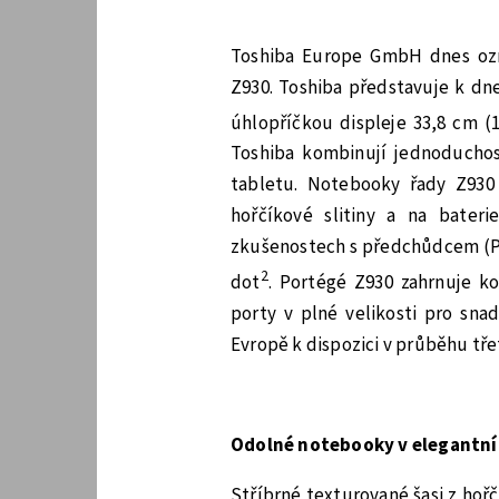
Toshiba Europe GmbH dnes ozn
Z930. Toshiba představuje k dn
úhlopříčkou displeje 33,8 cm (1
Toshiba kombinují jednoduchos
tabletu. Notebooky řady Z930
hořčíkové slitiny a na bateri
zkušenostech s předchůdcem (Po
2
dot
. Portégé Z930 zahrnuje k
porty v plné velikosti pro sna
Evropě k dispozici v průběhu třet
Odolné notebooky v elegantn
Stříbrné texturované šasi z ho