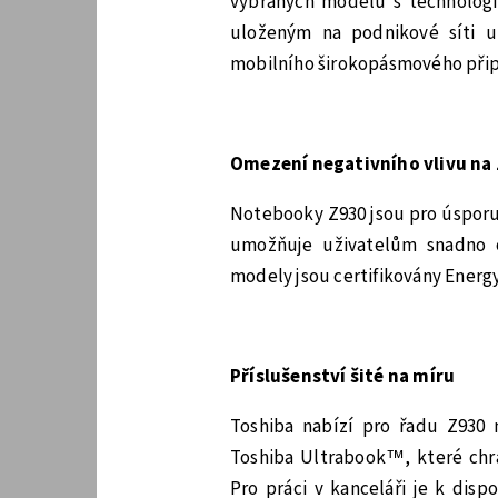
vybraných modelů s technologií
uloženým na podnikové síti u
mobilního širokopásmového přip
Omezení negativního vlivu na 
Notebooky Z930 jsou pro úsporu 
umožňuje uživatelům snadno o
modely jsou certifikovány Energy
Příslušenství šité na míru
Toshiba nabízí pro řadu Z930 m
Toshiba Ultrabook™, které chr
Pro práci v kanceláři je k dis