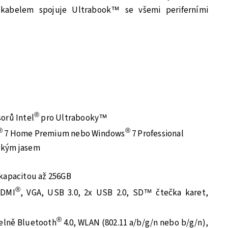
 kabelem spojuje Ultrabook™ se všemi periferními
®
orů Intel
pro Ultrabooky™
®
®
7 Home Premium nebo Windows
7 Professional
sokým jasem
 kapacitou až 256GB
®
HDMI
, VGA, USB 3.0, 2x USB 2.0, SD™ čtečka karet,
®
telně Bluetooth
4.0, WLAN (802.11 a/b/g/n nebo b/g/n),