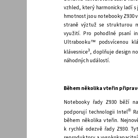
vzhled, který harmonicky ladí s 
hmotnost jsou notebooky Z930 vy
straně výztuž se strukturou 
využití. Pro pohodlné psaní in
Ultrabooku™ podsvícenou kláve
3
klávesnice
, doplňuje design n
náhodných událostí.
Během několika vteřin připrave
Notebooky řady Z930 běží na
®
podporují technologii Intel
Ra
během několika vteřin. Nejnově
k rychlé odezvě řady Z930. T
reproduktory a vysokokapacitní 