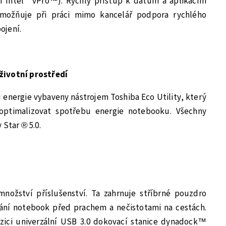
 Intel
vPro™). Rychlý přístup k datům a aplikacím
možňuje při práci mimo kancelář podpora rychlého
ojení.
životní prostředí
energie vybaveny nástrojem Toshiba Eco Utility, který
ptimalizovat spotřebu energie notebooku. Všechny
 Star ® 5.0.
nožství příslušenství. Ta zahrnuje stříbrné pouzdro
ání notebook před prachem a nečistotami na cestách.
pozici univerzální USB 3.0 dokovací stanice dynadock™