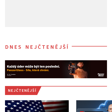
DNES NEJČTENĚJŠÍ
NEJČTENĚJŠÍ