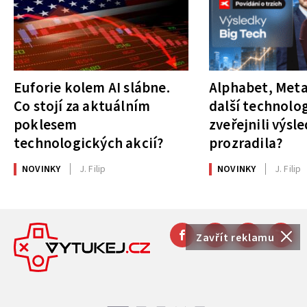
Euforie kolem AI slábne.
Alphabet, Meta
Co stojí za aktuálním
další technolog
poklesem
zveřejnili výsl
technologických akcií?
prozradila?
NOVINKY
J. Filip
NOVINKY
J. Filip
Zavřít reklamu