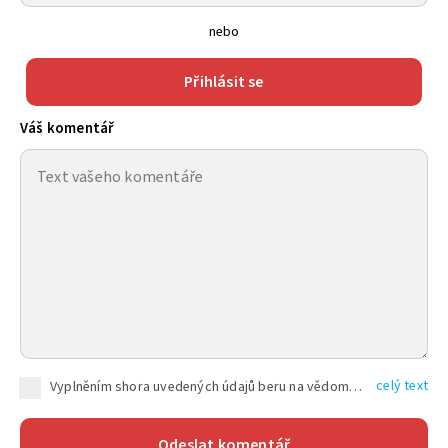
nebo
Přihlásit se
Váš komentář
celý text
Vyplněním shora uvedených údajů beru na vědomí, že společnost TEXT FACTORY s.r.o., sídlem Brno, Durďákova 336/29, Černá Pole, PSČ: 613 00, IČ: 06157831, zapsané u Krajského soudu v Brně, oddíl C, vložka 100399, bude zpracovávat mé osobní údaje uvedené v rámci mnou vyplněného registračního formuláře na základě oprávněných zájmů TEXT FACTORY s.r.o. dle čl. 6 odst. 1 písm. f) GDPR a pro splnění právních povinností (čl. 6 odst. 1 písm. c) GDPR), a to pro tyto účely: nezbytnost zajistit oprávnění návštěvníka webových stránek provozovaných společností TEXT FACTORY s.r.o. přispívat aktivně ke zveřejněným článkům nebo v rámci diskusních fór a výkon práv TEXT FACTORY s.r.o. jako administrátora těchto diskusních fór. Více informací o zpracování osobních údajů a právech lze nalézt v