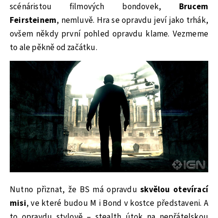
scénáristou filmových bondovek,
Brucem
Feirsteinem
, nemluvě. Hra se opravdu jeví jako trhák,
ovšem někdy první pohled opravdu klame. Vezmeme
to ale pěkně od začátku.
Nutno přiznat, že BS má opravdu
skvělou otevírací
misi
, ve které budou M i Bond v kostce představeni. A
to opravdu stylově – stealth útok na nepřátelskou