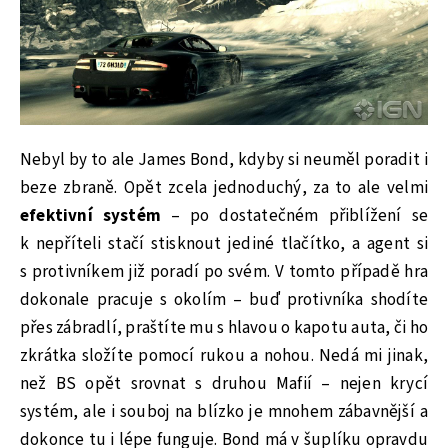
Nebyl by to ale James Bond, kdyby si neuměl poradit i
beze zbraně. Opět zcela jednoduchý, za to ale velmi
efektivní systém
– po dostatečném přiblížení se
k nepříteli stačí stisknout jediné tlačítko, a agent si
s protivníkem již poradí po svém. V tomto případě hra
dokonale pracuje s okolím – buď protivníka shodíte
přes zábradlí, praštíte mu s hlavou o kapotu auta, či ho
zkrátka složíte pomocí rukou a nohou. Nedá mi jinak,
než BS opět srovnat s druhou Mafií – nejen krycí
systém, ale i souboj na blízko je mnohem zábavnější a
dokonce tu i lépe funguje. Bond má v šuplíku opravdu