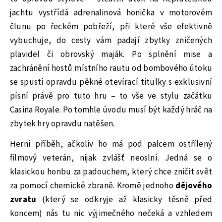
jachtu vystřídá adrenalinová honička v motorovém
člunu po řeckém pobřeží, při které vše efektivně
vybuchuje, do cesty vám padají zbytky zničených
plavidel či obrovský maják. Po splnění mise a
zachránění hostů místního rautu od bombového útoku
se spustí opravdu pěkné otevírací titulky s exklusivní
písní právě pro tuto hru – to vše ve stylu začátku
Casina Royale. Po tomhle úvodu musí být každý hráč na
zbytek hry opravdu natěšen.
Herní příběh, ačkoliv ho má pod palcem ostřílený
filmový veterán, nijak zvlášť neoslní. Jedná se o
klasickou honbu za padouchem, který chce zničit svět
za pomocí chemické zbraně. Kromě jednoho
dějového
zvratu
(který se odkryje až klasicky těsně před
koncem) nás tu nic výjimečného nečeká a vzhledem