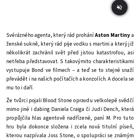
Svérázného agenta, který rád prohání
Aston Martiny
a
ženské sukně, který rád pije vodku s martini a který již
několikrát zachránil svět před jistou katastrofou, asi
netřeba představovat. S takovýmito charakteristikami
vystupuje Bond ve filmech – a teď se to stejné snaží
převádět i na našich počítačích a konzolích. A docela se
mu to i daří.
Že tvůrci pojali Blood Stone opravdu velkolepě svědčí
mimo jiné i dabing Daniela Craiga či Judi Dench, která
propůjčila hlas agentově nadřízené, paní M. Pro tuto
hru byla dokonce složena i zcela nová titulní píseň,
kterou nazpívala Joss Stone, o spolupráci se známým