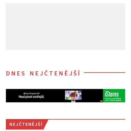
DNES NEJČTENĚJŠÍ
NEJČTENĚJŠÍ