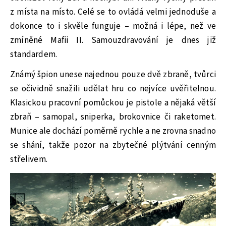
z místa na místo. Celé se to ovládá velmi jednoduše a
dokonce to i skvěle funguje – možná i lépe, než ve
zmíněné Mafii II. Samouzdravování je dnes již
standardem.
Známý špion unese najednou pouze dvě zbraně, tvůrci
se očividně snažili udělat hru co nejvíce uvěřitelnou.
Klasickou pracovní pomůckou je pistole a nějaká větší
zbraň – samopal, sniperka, brokovnice či raketomet.
Munice ale dochází poměrně rychle a ne zrovna snadno
se shání, takže pozor na zbytečné plýtvání cenným
střelivem.