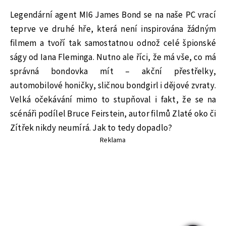
Legendární agent MI6 James Bond se na naše PC vrací
teprve ve druhé hře, která není inspirována žádným
filmem a tvoří tak samostatnou odnož celé špionské
ságy od Iana Fleminga. Nutno ale říci, že má vše, co má
správná bondovka mít – akční přestřelky,
automobilové honičky, sličnou bondgirl i dějové zvraty.
Velká očekávání mimo to stupňoval i fakt, že se na
scénáři podílel Bruce Feirstein, autor filmů Zlaté oko či
Zítřek nikdy neumírá. Jak to tedy dopadlo?
Reklama