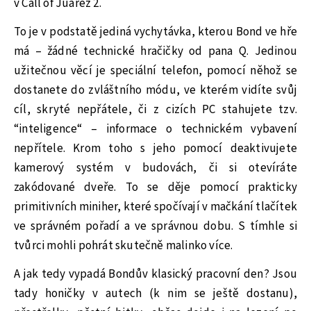
v Call of Juarez 2.
To je v podstatě jediná vychytávka, kterou Bond ve hře
má – žádné technické hračičky od pana Q. Jedinou
užitečnou věcí je speciální telefon, pomocí něhož se
dostanete do zvláštního módu, ve kterém vidíte svůj
cíl, skryté nepřátele, či z cizích PC stahujete tzv.
“inteligence“ – informace o technickém vybavení
nepřítele. Krom toho s jeho pomocí deaktivujete
kamerový systém v budovách, či si otevíráte
zakódované dveře. To se děje pomocí prakticky
primitivních miniher, které spočívají v mačkání tlačítek
ve správném pořadí a ve správnou dobu. S tímhle si
tvůrci mohli pohrát skutečně malinko více.
A jak tedy vypadá Bondův klasický pracovní den? Jsou
tady honičky v autech (k nim se ještě dostanu),