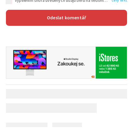
celý text
Vyplněním shora uvedených údajů beru na vědomí, že společnost TEXT FACTORY s.r.o., sídlem Brno, Durďákova 336/29, Černá Pole, PSČ: 613 00, IČ: 06157831, zapsané u Krajského soudu v Brně, oddíl C, vložka 100399, bude zpracovávat mé osobní údaje uvedené v rámci mnou vyplněného registračního formuláře na základě oprávněných zájmů TEXT FACTORY s.r.o. dle čl. 6 odst. 1 písm. f) GDPR a pro splnění právních povinností (čl. 6 odst. 1 písm. c) GDPR), a to pro tyto účely: nezbytnost zajistit oprávnění návštěvníka webových stránek provozovaných společností TEXT FACTORY s.r.o. přispívat aktivně ke zveřejněným článkům nebo v rámci diskusních fór a výkon práv TEXT FACTORY s.r.o. jako administrátora těchto diskusních fór. Více informací o zpracování osobních údajů a právech lze nalézt v