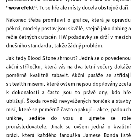
“wow efekt“
. To se hře ale místy docela obstojně daří.
Nakonec třeba promluvit o grafice, která je opravdu
pěkná, modely postav jsou skvělé, stejně jako dabing a
režie četných cutscén. HW požadavky se drží v mezích
dnešního standardu, takže žádný problém.
Jak tedy Blood Stone shrnout? Jedná se o povedenou
akční střílečku, která vás na dva letní večery dokáže
poměrně kvalitně zabavit. Akční pasáže se střídají
s stealth misemi, které ovšem nejsou dopilovány zcela
k dokonalosti a často jsou to právě ony, kdo hře
ubližují. Škoda rovněž nevyvážených honiček a stavby
misí, které se poměrně často opakují – akce, padouch
unikne, sedáte do vozu a ujmete se role
pronásledovatele. Jinak se ovšem jedná o kvalitní
práci, která každého fanouška Jamese Bonda jistě