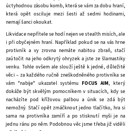
úctyhodnou zásobu komb, která se vám za dobu hraní,
která opět osciluje mezi šesti až sedmi hodinami,
nemají šanci okoukat.
Likvidace nepřítele se hodí nejen ve stealth misích, ale
i při obyčejném hraní. Například pokud se na vás hrne
protivník a vy zrovna nemáte nabitou zbraň, stačí
zaútočit na jeho odkrytý ohryzek a jste ze šlamastiky
venku. Tohle ovšem ale slouží ještě k jedné, důležité
věci – za každého ručně zneškodněného protivníka se
vám “nabije“ ukazatel systému
FOCUS AIM
, který
dokáže být skvělým pomocníkem v situacích, kdy se
nacházíte pod křížovou palbou a únik se zdá být
nemožný. Stačí opět zmáčknout jedno tlačítko, hra si
sama na protivníka zamíří a po stisknutí myši je na
jednu ránu po něm. Podobnou věc jsme třeba již viděli