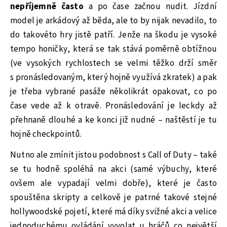
nepříjemně často
a po čase začnou nudit. Jízdní
model je arkádový až běda, ale to by nijak nevadilo, to
do takovéto hry jistě patří. Jenže na škodu je vysoké
tempo honičky, která se tak stává poměrně obtížnou
(ve vysokých rychlostech se velmi těžko drží směr
s pronásledovaným, který hojně využívá zkratek) a pak
je třeba vybrané pasáže několikrát opakovat, co po
čase vede až k otravě. Pronásledování je leckdy až
přehnaně dlouhé a ke konci již nudné – naštěstí je tu
hojně checkpointů.
Nutno ale zmínit jistou podobnost s Call of Duty – také
se tu hodně spoléhá na akci (samé výbuchy, které
ovšem ale vypadají velmi dobře), které je často
spouštěna skripty a celkově je patrné takové stejné
hollywoodské pojetí, které má díky svižné akci a velice
jednoduchému ovládání vyvolat u hráčů co největší