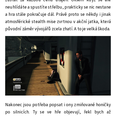
zůstat za každou cenu utajen. Ovšem když se ale
neuhlídáte a spustíte střelbu, prakticky se nic nestane
a hra stále pokračuje dál. Právě proto se někdy i jinak
atmosférické stealth mise zvrtnou v akční jatka, která
původní záměr vývojářů zcela zhatí. A to je velká škoda.
Nakonec jsou potřeba popsat i ony zmiňované honičky
po silnicích. Ty se ve hře objevují, řekl bych až