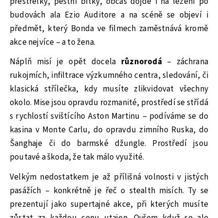
přestřelky, pěstní bitky, občas dojde i na lezení po
budovách ala Ezio Auditore a na scéně se objeví i
předmět, který Bonda ve filmech zaměstnává kromě
akce nejvíce – a to žena.
Náplň misí je opět docela
různorodá
– záchrana
rukojmích, infiltrace výzkumného centra, sledování, či
klasická střílečka, kdy musíte zlikvidovat všechny
okolo. Mise jsou opravdu rozmanité, prostředí se střídá
s rychlostí svištícího Aston Martinu – podíváme se do
kasina v Monte Carlu, do opravdu zimního Ruska, do
Šanghaje či do barmské džungle. Prostředí jsou
poutavé a škoda, že tak málo využité.
Velkým nedostatkem je až přílišná volnosti v jistých
pasážích – konkrétně je řeč o stealth misích. Ty se
prezentují jako supertajné akce, při kterých musíte