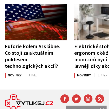
Euforie kolem AI slábne.
Elektrické stol
Co stojí za aktuálním
ergonomické ži
poklesem
monitorů nyní 
technologických akcií?
levněji díky ak
NOVINKY
J. Filip
NOVINKY
J. Filip