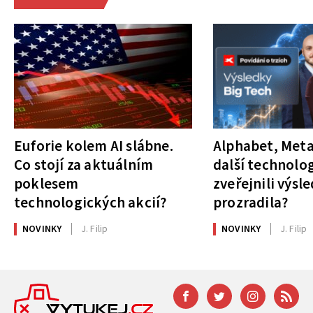
Euforie kolem AI slábne.
Alphabet, Meta
Co stojí za aktuálním
další technolog
poklesem
zveřejnili výsl
technologických akcií?
prozradila?
NOVINKY
J. Filip
NOVINKY
J. Filip