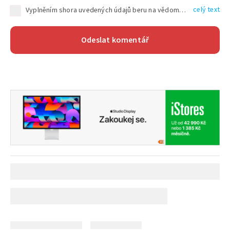
celý text
Vyplněním shora uvedených údajů beru na vědomí, že společnost TEXT FACTORY s.r.o., sídlem Brno, Durďákova 336/29, Černá Pole, PSČ: 613 00, IČ: 06157831, zapsané u Krajského soudu v Brně, oddíl C, vložka 100399, bude zpracovávat mé osobní údaje uvedené v rámci mnou vyplněného registračního formuláře na základě oprávněných zájmů TEXT FACTORY s.r.o. dle čl. 6 odst. 1 písm. f) GDPR a pro splnění právních povinností (čl. 6 odst. 1 písm. c) GDPR), a to pro tyto účely: nezbytnost zajistit oprávnění návštěvníka webových stránek provozovaných společností TEXT FACTORY s.r.o. přispívat aktivně ke zveřejněným článkům nebo v rámci diskusních fór a výkon práv TEXT FACTORY s.r.o. jako administrátora těchto diskusních fór. Více informací o zpracování osobních údajů a právech lze nalézt v