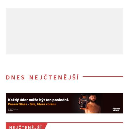
DNES NEJČTENĚJŠÍ
NEJČTENĚJŠÍ