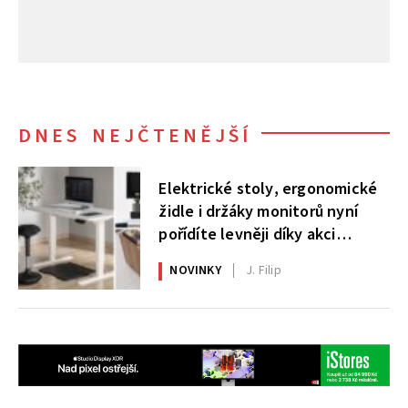
DNES NEJČTENĚJŠÍ
Elektrické stoly, ergonomické
židle i držáky monitorů nyní
pořídíte levněji díky akci
AlzaErgo
NOVINKY
J. Filip