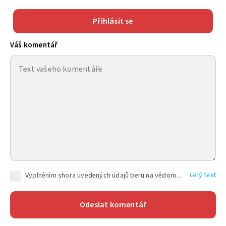
Přihlásit se
Váš komentář
celý text
Vyplněním shora uvedených údajů beru na vědomí, že společnost TEXT FACTORY s.r.o., sídlem Brno, Durďákova 336/29, Černá Pole, PSČ: 613 00, IČ: 06157831, zapsané u Krajského soudu v Brně, oddíl C, vložka 100399, bude zpracovávat mé osobní údaje uvedené v rámci mnou vyplněného registračního formuláře na základě oprávněných zájmů TEXT FACTORY s.r.o. dle čl. 6 odst. 1 písm. f) GDPR a pro splnění právních povinností (čl. 6 odst. 1 písm. c) GDPR), a to pro tyto účely: nezbytnost zajistit oprávnění návštěvníka webových stránek provozovaných společností TEXT FACTORY s.r.o. přispívat aktivně ke zveřejněným článkům nebo v rámci diskusních fór a výkon práv TEXT FACTORY s.r.o. jako administrátora těchto diskusních fór. Více informací o zpracování osobních údajů a právech lze nalézt v