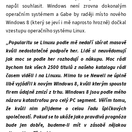
napůl souhlasit. Windows není zrovna dokonalým
operačním systémem a Gabe by raději místo nového
Windows 8 (který se jeví i mě naprosto hrozně) dočkal
vzestupu operačního systému Linux.
„Popularitu se Linuxu podle mě nedaří sbírat masově
kvůli nedostatečné podpoře her. Lidé si neuvědomují
jak moc se podle her rozhodují o nákupu. Moc rádi
bychom tak všech 2500 titulů z našeho katalogu rádi
časem viděli i na Linuxu. Mimo to se Newell ne úplně
libě vyjádřil k novým Windows 8, kvůli kterým spousta
firem údajně zmizí z trhu. Windows 8 jsou podle mého
názoru katastrofou pro celý PC segment. Věřím tomu,
že kvůli nim přijdeme o celou řadu špičkových
společností. Pokud se to ukáže jako pravdivá prognóza
bude jen dobře, budeme-li mít v zásobě nějakou