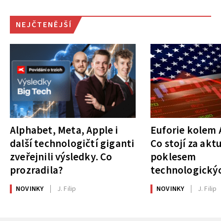
NEJČTENĚJŠÍ
Alphabet, Meta, Apple i
Euforie kolem A
další technologičtí giganti
Co stojí za akt
zveřejnili výsledky. Co
poklesem
prozradila?
technologickýc
NOVINKY
J. Filip
NOVINKY
J. Filip