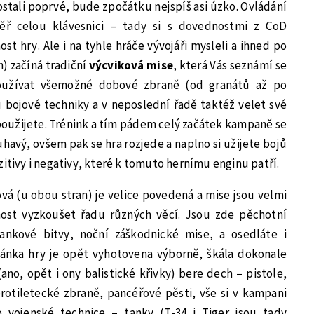
ostali poprvé, bude zpočátku nejspíš asi úzko. Ovládání
měř celou klávesnici – tady si s dovednostmi z CoD
ost hry. Ale i na tyhle hráče vývojáři mysleli a ihned po
) začíná tradiční
výcviková mise
, která Vás seznámí se
používat všemožné dobové zbraně (od granátů až po
u bojové techniky a v neposlední řadě taktéž velet své
 použijete. Trénink a tím pádem celý začátek kampaně se
havý, ovšem pak se hra rozjede a naplno si užijete bojů
zitivy i negativy, které k tomuto hernímu enginu patří.
vá (u obou stran) je velice povedená a mise jsou velmi
ost vyzkoušet řadu různých věcí. Jsou zde pěchotní
tankové bitvy, noční záškodnické mise, a osedláte i
tránka hry je opět vyhotovena výborně, škála dokonale
no, opět i ony balistické křivky) bere dech – pistole,
rotiletecké zbraně, pancéřové pěsti, vše si v kampani
o vojenské technice – tanky (T-34 i Tiger jsou tady