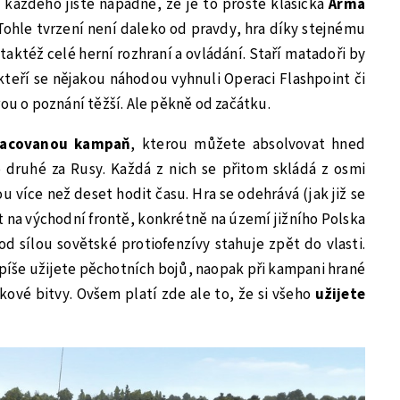
každého jistě napadne, že je to prostě klasická
Arma
 Tohle tvrzení není daleko od pravdy, hra díky stejnému
taktéž celé herní rozhraní a ovládání. Staří matadoři by
 kteří se nějakou náhodou vyhnuli Operaci Flashpoint či
rou o poznání těžší. Ale pěkně od začátku.
racovanou kampaň
, kterou můžete absolvovat hned
druhé za Rusy. Každá z nich se přitom skládá z osmi
 více než deset hodit času. Hra se odehrává (jak již se
na východní frontě, konkrétně na území jižního Polska
d sílou sovětské protiofenzívy stahuje zpět do vlasti.
spíše užijete pěchotních bojů, naopak při kampani hrané
kové bitvy. Ovšem platí zde ale to, že si všeho
užijete