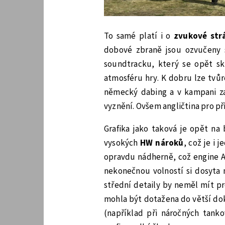
To samé platí i o
zvukové st
dobové zbraně jsou ozvučeny 
soundtracku, který se opět s
atmosféru hry. K dobru lze tvůr
německý dabing a v kampani za 
vyznění. Ovšem angličtina pro p
Grafika jako taková je opět na 
vysokých
HW nároků
, což je i 
opravdu nádherně, což engine A
nekonečnou volností si dosyta 
střední detaily by neměl mít p
mohla být dotažena do větší dok
(například při náročných tanko