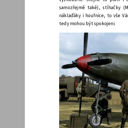
samozřejmě také), stíhačky (M
náklaďáky i houfnice, to vše V
tedy mohou být spokojeni.