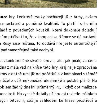
ránce
hry. Leckteré zvuky pocházejí již z Army, ovšem
samostatně a poměrně kvalitně. To platí i o herním
kládá z povedených kousků, které dokonale dolaďují
cům přičíst i to, že v kampani za Němce se dá nastavit
Rusy zase ruština, to dodává hře ještě autentičtější
řípad samozřejmě také nechybí.
bezkonkurenčně skvělé úrovni, ale, jak jinak, za cenu
jedna z mála vad na kráse této hry. Krajina je zpracována
rmy ostatně umí již od počátků a v kombinaci s téměř
můžete užít nekonečné ukrajinské a polské pláně. Na
roblém žádný dnešní průměrný PC, i když optimalizace
onalosti. Na vysoké detaily už hru asi rozjede málokdo
vých bitvách), což je vzhledem ke kráse prostředí a