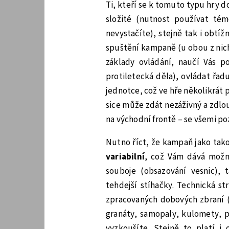
Ti, kteří se k tomuto typu hry d
složité (nutnost používat té
nevystačíte), stejně tak i obtížn
spuštění kampaně (u obou z nich
základy ovládání, naučí Vás 
protiletecká děla), ovládat řad
jednotce, což ve hře několikrát
sice může zdát nezáživný a zdlou
na východní frontě – se všemi po
Nutno říct, že kampaň jako tako
variabilní
, což Vám dává možn
souboje (obsazování vesnic), 
tehdejší stíhačky. Technická s
zpracovaných dobových zbraní (a
granáty, samopaly, kulomety, p
vyzkoušíte. Stejně to platí i 