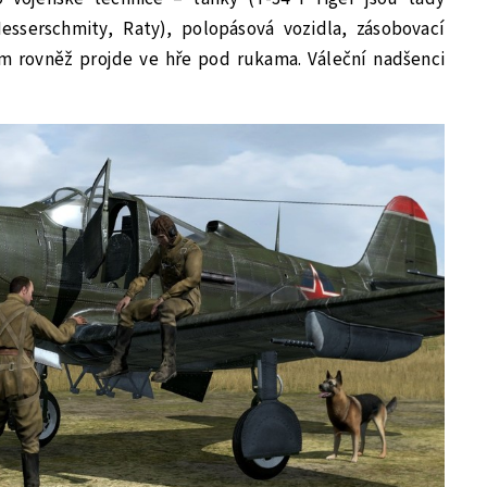
esserschmity, Raty), polopásová vozidla, zásobovací
ám rovněž projde ve hře pod rukama. Váleční nadšenci