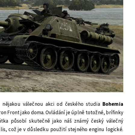
l nějakou válečnou akci od českého studia
Bohemia
ron Front jako doma. Ovládání je úplně totožné, brífinky
átka působí skutečně jako náš známý český válečný
lis, což je v důsledku použití stejného enginu logické.