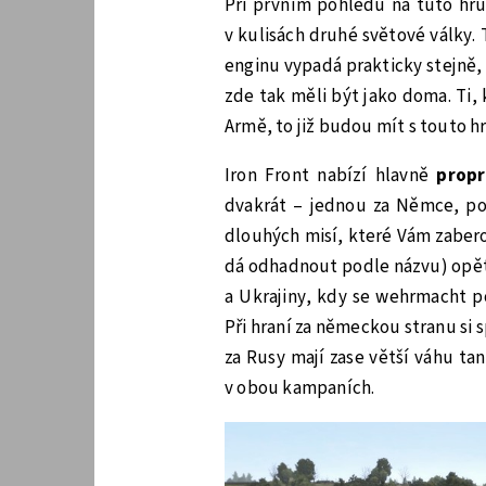
Při prvním pohledu na tuto hru 
v kulisách druhé světové války.
enginu vypadá prakticky stejně, 
zde tak měli být jako doma. Ti,
Armě, to již budou mít s touto h
Iron Front nabízí hlavně
prop
dvakrát – jednou za Němce, po 
dlouhých misí, které Vám zaberou
dá odhadnout podle názvu) opět 
a Ukrajiny, kdy se wehrmacht po
Při hraní za německou stranu si 
za Rusy mají zase větší váhu tan
v obou kampaních.