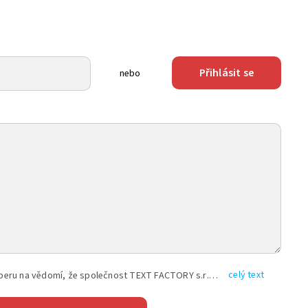
Přihlásit se
nebo
celý text
Vyplněním shora uvedených údajů beru na vědomí, že společnost TEXT FACTORY s.r.o., sídlem Brno, Durďákova 336/29, Černá Pole, PSČ: 613 00, IČ: 06157831, zapsané u Krajského soudu v Brně, oddíl C, vložka 100399, bude zpracovávat mé osobní údaje uvedené v rámci mnou vyplněného registračního formuláře na základě oprávněných zájmů TEXT FACTORY s.r.o. dle čl. 6 odst. 1 písm. f) GDPR a pro splnění právních povinností (čl. 6 odst. 1 písm. c) GDPR), a to pro tyto účely: nezbytnost zajistit oprávnění návštěvníka webových stránek provozovaných společností TEXT FACTORY s.r.o. přispívat aktivně ke zveřejněným článkům nebo v rámci diskusních fór a výkon práv TEXT FACTORY s.r.o. jako administrátora těchto diskusních fór. Více informací o zpracování osobních údajů a právech lze nalézt v