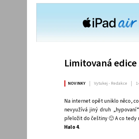
Limitovaná edice
NOVINKY
Vytukej - Redakce
1
Na internet opět uniklo něco, c
nevyužívá jiný druh „hypovaní
přeložit do češtiny 🙂 A co tedy
Halo 4
.