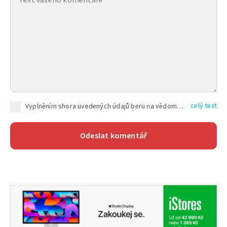
celý text
Vyplněním shora uvedených údajů beru na vědomí, že společnost TEXT FACTORY s.r.o., sídlem Brno, Durďákova 336/29, Černá Pole, PSČ: 613 00, IČ: 06157831, zapsané u Krajského soudu v Brně, oddíl C, vložka 100399, bude zpracovávat mé osobní údaje uvedené v rámci mnou vyplněného registračního formuláře na základě oprávněných zájmů TEXT FACTORY s.r.o. dle čl. 6 odst. 1 písm. f) GDPR a pro splnění právních povinností (čl. 6 odst. 1 písm. c) GDPR), a to pro tyto účely: nezbytnost zajistit oprávnění návštěvníka webových stránek provozovaných společností TEXT FACTORY s.r.o. přispívat aktivně ke zveřejněným článkům nebo v rámci diskusních fór a výkon práv TEXT FACTORY s.r.o. jako administrátora těchto diskusních fór. Více informací o zpracování osobních údajů a právech lze nalézt v