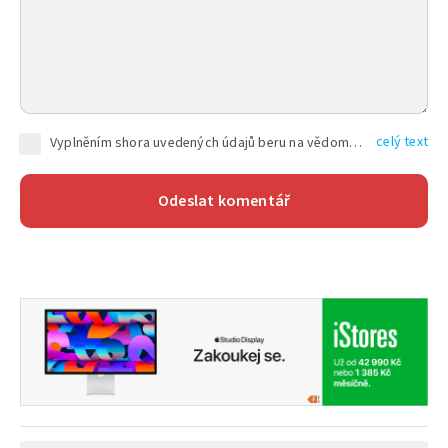
celý text
Vyplněním shora uvedených údajů beru na vědomí, že společnost TEXT FACTORY s.r.o., sídlem Brno, Durďákova 336/29, Černá Pole, PSČ: 613 00, IČ: 06157831, zapsané u Krajského soudu v Brně, oddíl C, vložka 100399, bude zpracovávat mé osobní údaje uvedené v rámci mnou vyplněného registračního formuláře na základě oprávněných zájmů TEXT FACTORY s.r.o. dle čl. 6 odst. 1 písm. f) GDPR a pro splnění právních povinností (čl. 6 odst. 1 písm. c) GDPR), a to pro tyto účely: nezbytnost zajistit oprávnění návštěvníka webových stránek provozovaných společností TEXT FACTORY s.r.o. přispívat aktivně ke zveřejněným článkům nebo v rámci diskusních fór a výkon práv TEXT FACTORY s.r.o. jako administrátora těchto diskusních fór. Více informací o zpracování osobních údajů a právech lze nalézt v