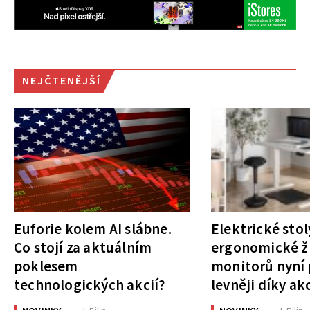
NEJČTENĚJŠÍ
Euforie kolem AI slábne.
Elektrické stol
Co stojí za aktuálním
ergonomické ži
poklesem
monitorů nyní 
technologických akcií?
levněji díky ak