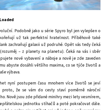
 Loaded
voluční. Podobně jako u série Spyro byl jen vylepšen o
ořeňují už tak perfektní hratelnost. Příběhově také
ank zachraňují galaxii už podruhé. Opět vás tedy čeká
(rozuměj – z planety na planetu). Čeká na vás i sběr
upujete nové vybavení a náboje a nově je zde zaveden
mu abyste dosáhli většího maxima, co se týče životů a
aše výbava.
chet nyní postupem času mnohem více životů se jeví
 proto, že se vám do cesty staví poměrně nároční
oho. Nově jsou zde přidané minihry mezi lety vesmírem,
nepřátelskou jednotku stíhačů a poté pokračovat dále.