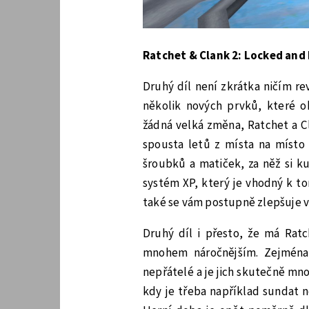
Ratchet & Clank 2: Locked and
Druhý díl není zkrátka ničím re
několik nových prvků, které ok
žádná velká změna, Ratchet a Cl
spousta letů z místa na místo 
šroubků a matiček, za něž si k
systém XP, který je vhodný k to
také se vám postupně zlepšuje v
Druhý díl i přesto, že má Rat
mnohem náročnějším. Zejména
nepřátelé a je jich skutečně mn
kdy je třeba například sundat 