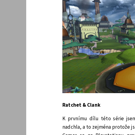
Ratchet & Clank
K prvnímu dílu této série jse
nadchla, a to zejména protože j