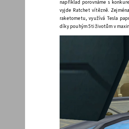
například porovnáme s konkuren
vyjde Ratchet vítězně. Zejména
raketometu, využívá Tesla papr
díky pouhým 5ti životům v maxim