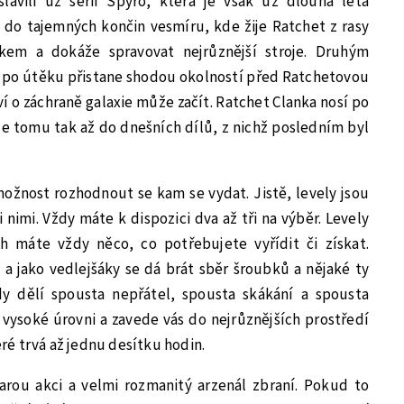
lavili už sérií Spyro, která je však už dlouhá léta
 do tajemných končin vesmíru, kde žije Ratchet z rasy
em a dokáže spravovat nejrůznější stroje. Druhým
n po útěku přistane shodou okolností před Ratchetovou
í o záchraně galaxie může začít. Ratchet Clanka nosí po
e tomu tak až do dnešních dílů, z nichž posledním byl
možnost rozhodnout se kam se vydat. Jistě, levely jsou
i nimi. Vždy máte k dispozici dva až tři na výběr. Levely
h máte vždy něco, co potřebujete vyřídit či získat.
a jako vedlejšáky se dá brát sběr šroubků a nějaké ty
dy dělí spousta nepřátel, spousta skákání a spousta
i vysoké úrovni a zavede vás do nejrůznějších prostředí
é trvá až jednu desítku hodin.
rou akci a velmi rozmanitý arzenál zbraní. Pokud to