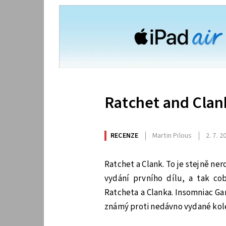
Ratchet and Clan
RECENZE
Martin Pilous
2. 7. 2
Ratchet a Clank. To je stejně ner
vydání prvního dílu, a tak co
Ratcheta a Clanka. Insomniac Gam
známý proti nedávno vydané kole