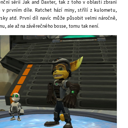
ční sérií Jak and Daxter, tak z toho v oblasti zbraní
 v prvním díle. Ratchet hází miny, střílí z kulometu,
sky atd. První díl navíc může působit velmi náročně,
u, ale až na závěrečného bosse, tomu tak není.