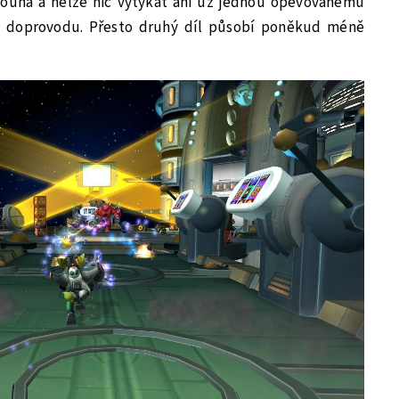
ouhá a nelze nic vytýkat ani už jednou opěvovanému
 doprovodu. Přesto druhý díl působí poněkud méně