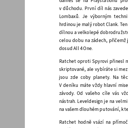
Games se na Playstationu pros
v důchodu. První díl nás zavede
Lombaxů. Je výborným technik
hrdinou je malý robot Clank. Te
dílnou a velkolepé dobrodružstv
celou dobu na zádech, přičemž j
dosud All 4 One.
Ratchet oproti Spyrovi přinesl 
skriptované, ale vybíráte si mez
jsou zde coby planety. Na těc
V deníku máte vždy hlavní mise 
závody. Od vašeho cíle vás vž
nástrah. Leveldesign je na velm
na vašem dlouhém putování, kter
Ratchet hodně vsází na přímoča