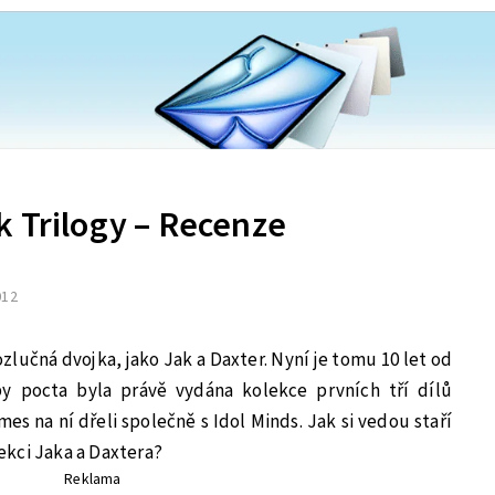
k Trilogy – Recenze
012
ozlučná dvojka, jako Jak a Daxter. Nyní je tomu 10 let od
by pocta byla právě vydána kolekce prvních tří dílů
es na ní dřeli společně s Idol Minds. Jak si vedou staří
kci Jaka a Daxtera?
Reklama