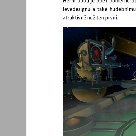
Herní doba je opět poměrně dl
levedesignu a také hudebnímu
atraktivně než ten první.