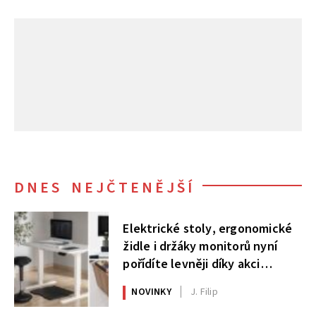
DNES NEJČTENĚJŠÍ
Elektrické stoly, ergonomické
židle i držáky monitorů nyní
pořídíte levněji díky akci
AlzaErgo
NOVINKY
J. Filip