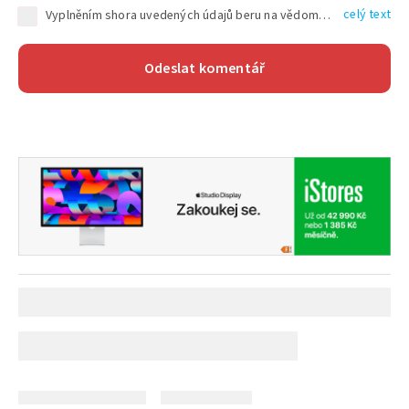
celý text
Vyplněním shora uvedených údajů beru na vědomí, že společnost TEXT FACTORY s.r.o., sídlem Brno, Durďákova 336/29, Černá Pole, PSČ: 613 00, IČ: 06157831, zapsané u Krajského soudu v Brně, oddíl C, vložka 100399, bude zpracovávat mé osobní údaje uvedené v rámci mnou vyplněného registračního formuláře na základě oprávněných zájmů TEXT FACTORY s.r.o. dle čl. 6 odst. 1 písm. f) GDPR a pro splnění právních povinností (čl. 6 odst. 1 písm. c) GDPR), a to pro tyto účely: nezbytnost zajistit oprávnění návštěvníka webových stránek provozovaných společností TEXT FACTORY s.r.o. přispívat aktivně ke zveřejněným článkům nebo v rámci diskusních fór a výkon práv TEXT FACTORY s.r.o. jako administrátora těchto diskusních fór. Více informací o zpracování osobních údajů a právech lze nalézt v