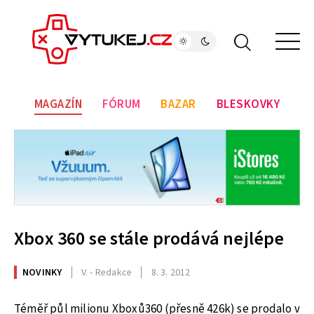
MAGAZÍN
FÓRUM
BAZAR
BLESKOVKY
Xbox 360 se stále prodává nejlépe
NOVINKY
V. - Redakce
8. 3. 2012
Téměř půl milionu Xboxů360 (přesně 426k) se prodalo v