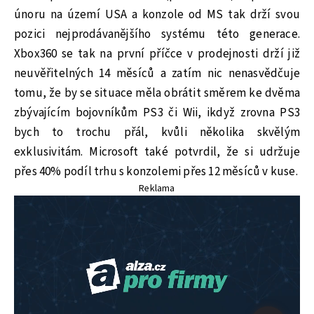
únoru na území USA a konzole od MS tak drží svou
pozici nejprodávanějšího systému této generace.
Xbox360 se tak na první příčce v prodejnosti drží již
neuvěřitelných 14 měsíců a zatím nic nenasvědčuje
tomu, že by se situace měla obrátit směrem ke dvěma
zbývajícím bojovníkům PS3 či Wii, ikdyž zrovna PS3
bych to trochu přál, kvůli několika skvělým
exklusivitám. Microsoft také potvrdil, že si udržuje
přes 40% podíl trhu s konzolemi přes 12 měsíců v kuse.
Reklama