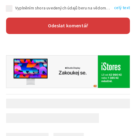
celý text
Vyplněním shora uvedených údajů beru na vědomí, že společnost TEXT FACTORY s.r.o., sídlem Brno, Durďákova 336/29, Černá Pole, PSČ: 613 00, IČ: 06157831, zapsané u Krajského soudu v Brně, oddíl C, vložka 100399, bude zpracovávat mé osobní údaje uvedené v rámci mnou vyplněného registračního formuláře na základě oprávněných zájmů TEXT FACTORY s.r.o. dle čl. 6 odst. 1 písm. f) GDPR a pro splnění právních povinností (čl. 6 odst. 1 písm. c) GDPR), a to pro tyto účely: nezbytnost zajistit oprávnění návštěvníka webových stránek provozovaných společností TEXT FACTORY s.r.o. přispívat aktivně ke zveřejněným článkům nebo v rámci diskusních fór a výkon práv TEXT FACTORY s.r.o. jako administrátora těchto diskusních fór. Více informací o zpracování osobních údajů a právech lze nalézt v