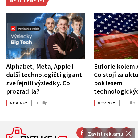
NEJČTENĚJŠÍ
Alphabet, Meta, Apple i
Euforie kolem A
další technologičtí giganti
Co stojí za akt
zveřejnili výsledky. Co
poklesem
prozradila?
technologickýc
NOVINKY
J. Filip
NOVINKY
J. Filip
Zavřít reklamu