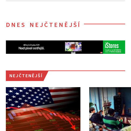
DNES NEJČTENĚJŠÍ
NEJČTENĚJŠÍ