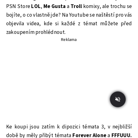
PSN Store
LOL
,
Me
Gusta
a
Troll
komixy, ale trochu se
bojíte, o co vlastně jde? Na Youtube se naštěstí pro vás
objevila videa, kde si každé z témat můžete před
zakoupením prohlédnout.
Reklama
Ke koupi jsou zatím k dipozici témata 3, v nejbližší
době by měly přibýt témata
Forever
Alone
a
FFFUUU.