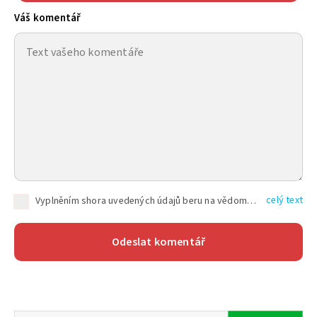
Váš komentář
celý text
Vyplněním shora uvedených údajů beru na vědomí, že společnost TEXT FACTORY s.r.o., sídlem Brno, Durďákova 336/29, Černá Pole, PSČ: 613 00, IČ: 06157831, zapsané u Krajského soudu v Brně, oddíl C, vložka 100399, bude zpracovávat mé osobní údaje uvedené v rámci mnou vyplněného registračního formuláře na základě oprávněných zájmů TEXT FACTORY s.r.o. dle čl. 6 odst. 1 písm. f) GDPR a pro splnění právních povinností (čl. 6 odst. 1 písm. c) GDPR), a to pro tyto účely: nezbytnost zajistit oprávnění návštěvníka webových stránek provozovaných společností TEXT FACTORY s.r.o. přispívat aktivně ke zveřejněným článkům nebo v rámci diskusních fór a výkon práv TEXT FACTORY s.r.o. jako administrátora těchto diskusních fór. Více informací o zpracování osobních údajů a právech lze nalézt v