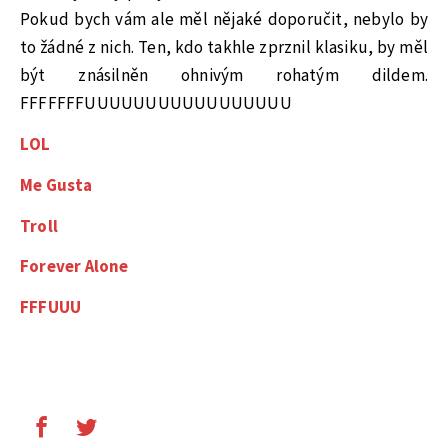
Pokud bych vám ale měl nějaké doporučit, nebylo by
to žádné z nich. Ten, kdo takhle zprznil klasiku, by měl
být znásilněn ohnivým rohatým dildem.
FFFFFFFUUUUUUUUUUUUUUUUU
LOL
Me
Gusta
Troll
Forever
Alone
FFFUUU