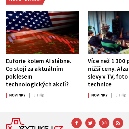
Euforie kolem AI slábne.
Více než 1 300
Co stojí za aktuálním
nižší ceny. Alza
poklesem
slevy v TV, foto
technologických akcií?
technice
NOVINKY
J. Filip
NOVINKY
J. Filip