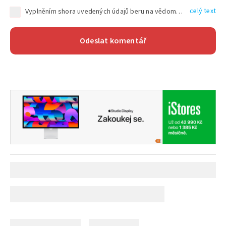
celý text
Vyplněním shora uvedených údajů beru na vědomí, že společnost TEXT FACTORY s.r.o., sídlem Brno, Durďákova 336/29, Černá Pole, PSČ: 613 00, IČ: 06157831, zapsané u Krajského soudu v Brně, oddíl C, vložka 100399, bude zpracovávat mé osobní údaje uvedené v rámci mnou vyplněného registračního formuláře na základě oprávněných zájmů TEXT FACTORY s.r.o. dle čl. 6 odst. 1 písm. f) GDPR a pro splnění právních povinností (čl. 6 odst. 1 písm. c) GDPR), a to pro tyto účely: nezbytnost zajistit oprávnění návštěvníka webových stránek provozovaných společností TEXT FACTORY s.r.o. přispívat aktivně ke zveřejněným článkům nebo v rámci diskusních fór a výkon práv TEXT FACTORY s.r.o. jako administrátora těchto diskusních fór. Více informací o zpracování osobních údajů a právech lze nalézt v