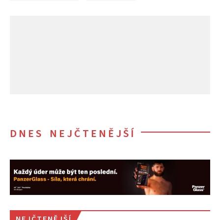
DNES NEJČTENĚJŠÍ
NEJČTENĚJŠÍ