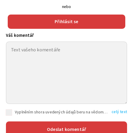
nebo
Přihlásit se
Váš komentář
celý text
Vyplněním shora uvedených údajů beru na vědomí, že společnost TEXT FACTORY s.r.o., sídlem Brno, Durďákova 336/29, Černá Pole, PSČ: 613 00, IČ: 06157831, zapsané u Krajského soudu v Brně, oddíl C, vložka 100399, bude zpracovávat mé osobní údaje uvedené v rámci mnou vyplněného registračního formuláře na základě oprávněných zájmů TEXT FACTORY s.r.o. dle čl. 6 odst. 1 písm. f) GDPR a pro splnění právních povinností (čl. 6 odst. 1 písm. c) GDPR), a to pro tyto účely: nezbytnost zajistit oprávnění návštěvníka webových stránek provozovaných společností TEXT FACTORY s.r.o. přispívat aktivně ke zveřejněným článkům nebo v rámci diskusních fór a výkon práv TEXT FACTORY s.r.o. jako administrátora těchto diskusních fór. Více informací o zpracování osobních údajů a právech lze nalézt v