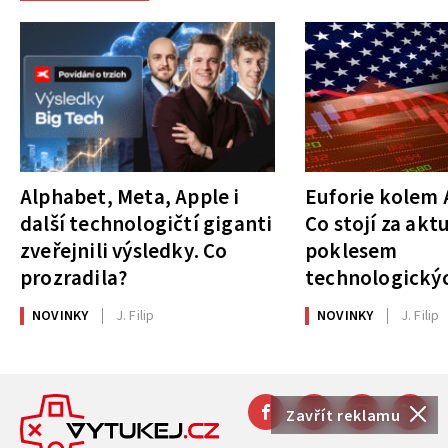
Alphabet, Meta, Apple i
Euforie kolem A
další technologičtí giganti
Co stojí za akt
zveřejnili výsledky. Co
poklesem
prozradila?
technologickýc
NOVINKY
J. Filip
NOVINKY
J. Filip
Zavřít reklamu