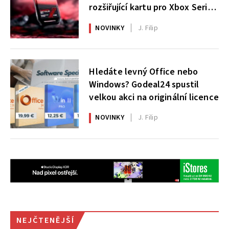
rozšiřující kartu pro Xbox Series
X|S
NOVINKY
J. Filip
Hledáte levný Office nebo
Windows? Godeal24 spustil
velkou akci na originální licence
NOVINKY
J. Filip
NEJČTENĚJŠÍ