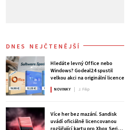
DNES NEJČTENĚJŠÍ
Hledáte levný Office nebo
Windows? Godeal24 spustil
velkou akci na originální licence
NOVINKY
J. Filip
Více her bez mazání. Sandisk
uvádí oficiálně licencovanou
rozšiřující kartu pro Xbox Series