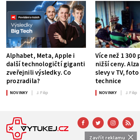
Alphabet, Meta, Apple i
Více než 1 300
další technologičtí giganti
nižší ceny. Alza
zveřejnili výsledky. Co
slevy v TV, foto
prozradila?
technice
NOVINKY
J. Filip
NOVINKY
J. Filip
Zavřít reklamu