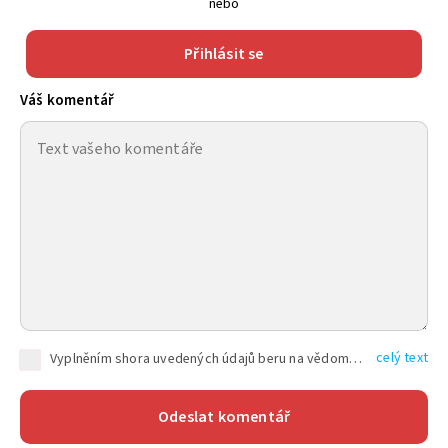
nebo
Přihlásit se
Váš komentář
celý text
Vyplněním shora uvedených údajů beru na vědomí, že společnost TEXT FACTORY s.r.o., sídlem Brno, Durďákova 336/29, Černá Pole, PSČ: 613 00, IČ: 06157831, zapsané u Krajského soudu v Brně, oddíl C, vložka 100399, bude zpracovávat mé osobní údaje uvedené v rámci mnou vyplněného registračního formuláře na základě oprávněných zájmů TEXT FACTORY s.r.o. dle čl. 6 odst. 1 písm. f) GDPR a pro splnění právních povinností (čl. 6 odst. 1 písm. c) GDPR), a to pro tyto účely: nezbytnost zajistit oprávnění návštěvníka webových stránek provozovaných společností TEXT FACTORY s.r.o. přispívat aktivně ke zveřejněným článkům nebo v rámci diskusních fór a výkon práv TEXT FACTORY s.r.o. jako administrátora těchto diskusních fór. Více informací o zpracování osobních údajů a právech lze nalézt v