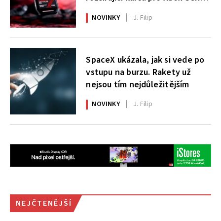
X|S
NOVINKY
J. Filip
SpaceX ukázala, jak si vede po
vstupu na burzu. Rakety už
nejsou tím nejdůležitějším
NOVINKY
J. Filip
NEJČTENĚJŠÍ