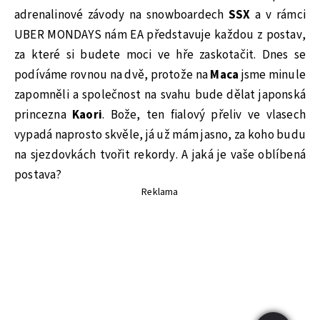
adrenalinové závody na snowboardech
SSX
a v rámci
UBER MONDAYS nám EA představuje každou z postav,
za které si budete moci ve hře zaskotačit. Dnes se
podíváme rovnou na dvě, protože na
Maca
jsme minule
zapomněli a společnost na svahu bude dělat japonská
princezna
Kaori
. Bože, ten fialový přeliv ve vlasech
vypadá naprosto skvěle, já už mám jasno, za koho budu
na sjezdovkách tvořit rekordy. A jaká je vaše oblíbená
postava?
Reklama