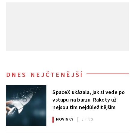
DNES NEJČTENĚJŠÍ
SpaceX ukázala, jak si vede po
vstupu na burzu. Rakety už
nejsou tím nejdůležitějším
NOVINKY
J. Filip