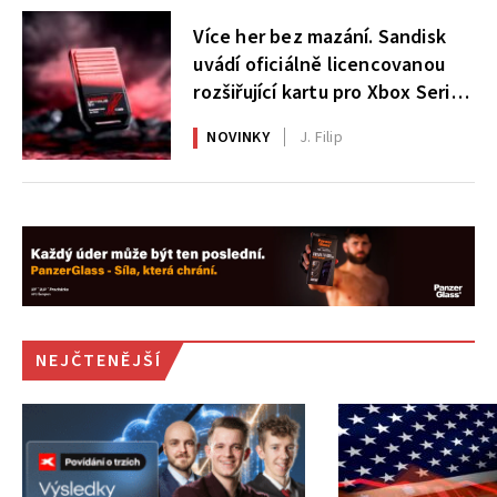
Více her bez mazání. Sandisk
uvádí oficiálně licencovanou
rozšiřující kartu pro Xbox Series
X|S
NOVINKY
J. Filip
NEJČTENĚJŠÍ