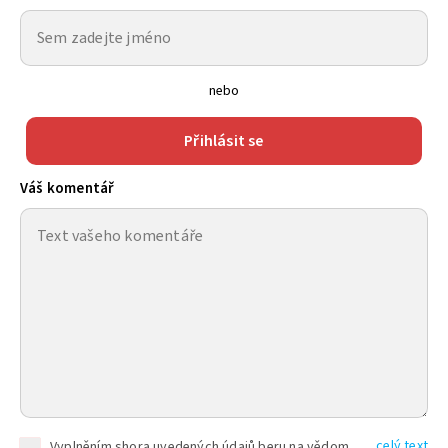
nebo
Přihlásit se
Váš komentář
celý text
Vyplněním shora uvedených údajů beru na vědomí, že společnost TEXT FACTORY s.r.o., sídlem Brno, Durďákova 336/29, Černá Pole, PSČ: 613 00, IČ: 06157831, zapsané u Krajského soudu v Brně, oddíl C, vložka 100399, bude zpracovávat mé osobní údaje uvedené v rámci mnou vyplněného registračního formuláře na základě oprávněných zájmů TEXT FACTORY s.r.o. dle čl. 6 odst. 1 písm. f) GDPR a pro splnění právních povinností (čl. 6 odst. 1 písm. c) GDPR), a to pro tyto účely: nezbytnost zajistit oprávnění návštěvníka webových stránek provozovaných společností TEXT FACTORY s.r.o. přispívat aktivně ke zveřejněným článkům nebo v rámci diskusních fór a výkon práv TEXT FACTORY s.r.o. jako administrátora těchto diskusních fór. Více informací o zpracování osobních údajů a právech lze nalézt v