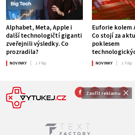
Alphabet, Meta, Apple i
Euforie kolem A
další technologičtí giganti
Co stojí za akt
zveřejnili výsledky. Co
poklesem
prozradila?
technologickýc
NOVINKY
J. Filip
NOVINKY
J. Filip
Zavřít reklamu