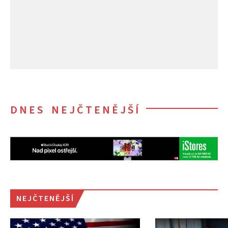
DNES NEJČTENĚJŠÍ
NEJČTENĚJŠÍ