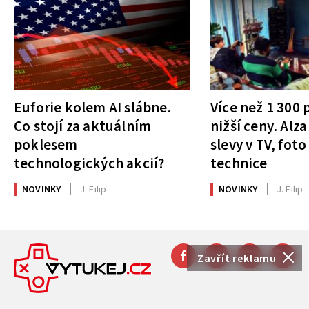
Euforie kolem AI slábne.
Více než 1 300
Co stojí za aktuálním
nižší ceny. Alza
poklesem
slevy v TV, foto
technologických akcií?
technice
NOVINKY
J. Filip
NOVINKY
J. Filip
Zavřít reklamu