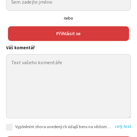
nebo
Přihlásit se
Váš komentář
celý text
Vyplněním shora uvedených údajů beru na vědomí, že společnost TEXT FACTORY s.r.o., sídlem Brno, Durďákova 336/29, Černá Pole, PSČ: 613 00, IČ: 06157831, zapsané u Krajského soudu v Brně, oddíl C, vložka 100399, bude zpracovávat mé osobní údaje uvedené v rámci mnou vyplněného registračního formuláře na základě oprávněných zájmů TEXT FACTORY s.r.o. dle čl. 6 odst. 1 písm. f) GDPR a pro splnění právních povinností (čl. 6 odst. 1 písm. c) GDPR), a to pro tyto účely: nezbytnost zajistit oprávnění návštěvníka webových stránek provozovaných společností TEXT FACTORY s.r.o. přispívat aktivně ke zveřejněným článkům nebo v rámci diskusních fór a výkon práv TEXT FACTORY s.r.o. jako administrátora těchto diskusních fór. Více informací o zpracování osobních údajů a právech lze nalézt v