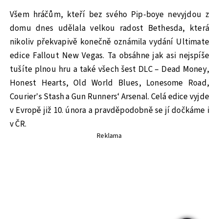
Všem hráčům, kteří bez svého Pip-boye nevyjdou z
domu dnes udělala velkou radost Bethesda, která
nikoliv překvapivě konečně oznámila vydání Ultimate
edice Fallout New Vegas. Ta obsáhne jak asi nejspíše
tušíte plnou hru a také všech šest DLC – Dead Money,
Honest Hearts, Old World Blues, Lonesome Road,
Courier’s Stash a Gun Runners‘ Arsenal. Celá edice vyjde
v Evropě již 10. února a pravděpodobně se jí dočkáme i
v ČR.
Reklama