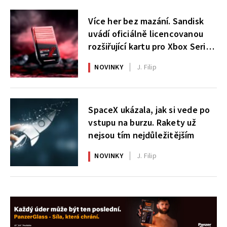
Více her bez mazání. Sandisk
uvádí oficiálně licencovanou
rozšiřující kartu pro Xbox Series
X|S
NOVINKY
J. Filip
SpaceX ukázala, jak si vede po
vstupu na burzu. Rakety už
nejsou tím nejdůležitějším
NOVINKY
J. Filip