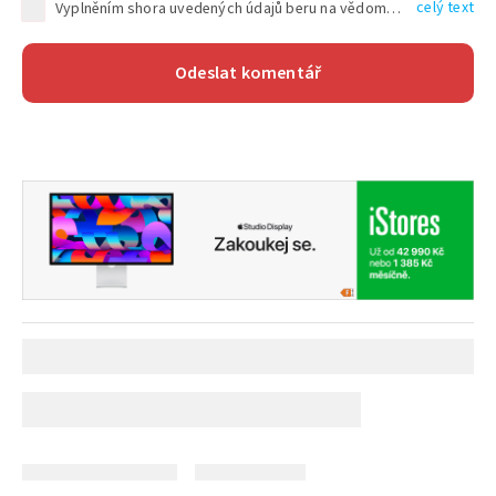
celý text
Vyplněním shora uvedených údajů beru na vědomí, že společnost TEXT FACTORY s.r.o., sídlem Brno, Durďákova 336/29, Černá Pole, PSČ: 613 00, IČ: 06157831, zapsané u Krajského soudu v Brně, oddíl C, vložka 100399, bude zpracovávat mé osobní údaje uvedené v rámci mnou vyplněného registračního formuláře na základě oprávněných zájmů TEXT FACTORY s.r.o. dle čl. 6 odst. 1 písm. f) GDPR a pro splnění právních povinností (čl. 6 odst. 1 písm. c) GDPR), a to pro tyto účely: nezbytnost zajistit oprávnění návštěvníka webových stránek provozovaných společností TEXT FACTORY s.r.o. přispívat aktivně ke zveřejněným článkům nebo v rámci diskusních fór a výkon práv TEXT FACTORY s.r.o. jako administrátora těchto diskusních fór. Více informací o zpracování osobních údajů a právech lze nalézt v