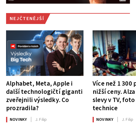
NEJČTENĚJŠÍ
Alphabet, Meta, Apple i
Více než 1 300
další technologičtí giganti
nižší ceny. Alza
zveřejnili výsledky. Co
slevy v TV, foto
prozradila?
technice
NOVINKY
J. Filip
NOVINKY
J. Filip