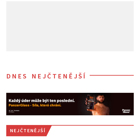
DNES NEJČTENĚJŠÍ
NEJČTENĚJŠÍ