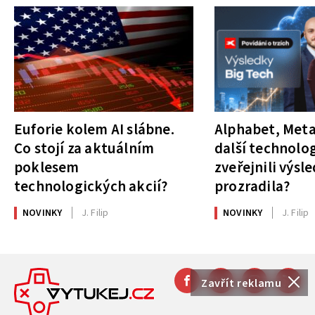
Euforie kolem AI slábne.
Alphabet, Meta
Co stojí za aktuálním
další technolog
poklesem
zveřejnili výsl
technologických akcií?
prozradila?
NOVINKY
J. Filip
NOVINKY
J. Filip
Zavřít reklamu