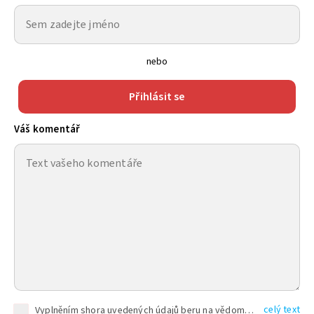
nebo
Přihlásit se
Váš komentář
celý text
Vyplněním shora uvedených údajů beru na vědomí, že společnost TEXT FACTORY s.r.o., sídlem Brno, Durďákova 336/29, Černá Pole, PSČ: 613 00, IČ: 06157831, zapsané u Krajského soudu v Brně, oddíl C, vložka 100399, bude zpracovávat mé osobní údaje uvedené v rámci mnou vyplněného registračního formuláře na základě oprávněných zájmů TEXT FACTORY s.r.o. dle čl. 6 odst. 1 písm. f) GDPR a pro splnění právních povinností (čl. 6 odst. 1 písm. c) GDPR), a to pro tyto účely: nezbytnost zajistit oprávnění návštěvníka webových stránek provozovaných společností TEXT FACTORY s.r.o. přispívat aktivně ke zveřejněným článkům nebo v rámci diskusních fór a výkon práv TEXT FACTORY s.r.o. jako administrátora těchto diskusních fór. Více informací o zpracování osobních údajů a právech lze nalézt v