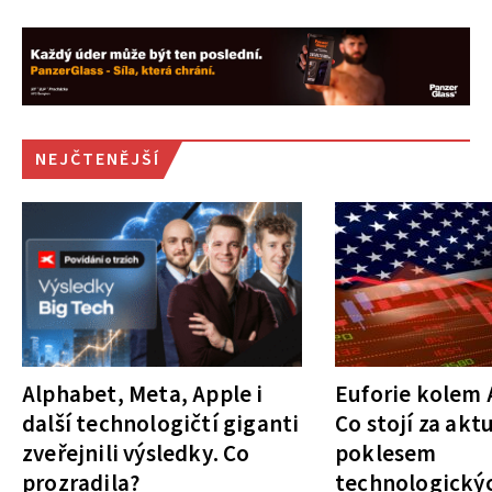
NEJČTENĚJŠÍ
Alphabet, Meta, Apple i
Euforie kolem A
další technologičtí giganti
Co stojí za akt
zveřejnili výsledky. Co
poklesem
prozradila?
technologickýc