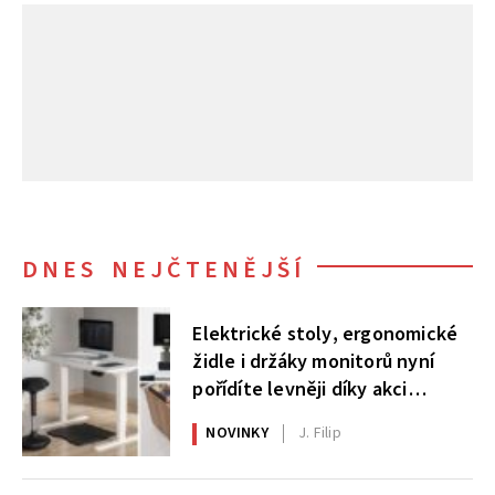
DNES NEJČTENĚJŠÍ
Elektrické stoly, ergonomické
židle i držáky monitorů nyní
pořídíte levněji díky akci
AlzaErgo
NOVINKY
J. Filip