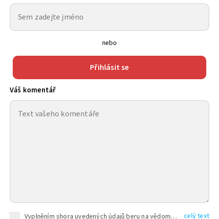
nebo
Přihlásit se
Váš komentář
celý text
Vyplněním shora uvedených údajů beru na vědomí, že společnost TEXT FACTORY s.r.o., sídlem Brno, Durďákova 336/29, Černá Pole, PSČ: 613 00, IČ: 06157831, zapsané u Krajského soudu v Brně, oddíl C, vložka 100399, bude zpracovávat mé osobní údaje uvedené v rámci mnou vyplněného registračního formuláře na základě oprávněných zájmů TEXT FACTORY s.r.o. dle čl. 6 odst. 1 písm. f) GDPR a pro splnění právních povinností (čl. 6 odst. 1 písm. c) GDPR), a to pro tyto účely: nezbytnost zajistit oprávnění návštěvníka webových stránek provozovaných společností TEXT FACTORY s.r.o. přispívat aktivně ke zveřejněným článkům nebo v rámci diskusních fór a výkon práv TEXT FACTORY s.r.o. jako administrátora těchto diskusních fór. Více informací o zpracování osobních údajů a právech lze nalézt v