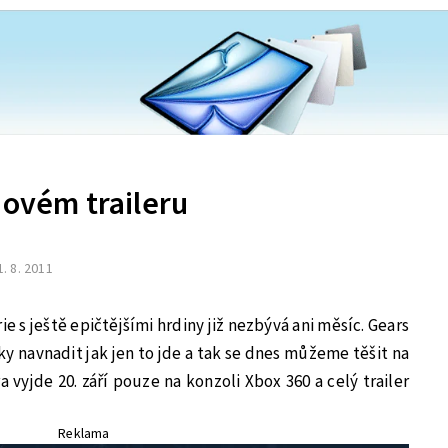
novém traileru
1. 8. 2011
ie s ještě epičtějšími hrdiny již nezbývá ani měsíc. Gears
šky navnadit jak jen to jde a tak se dnes můžeme těšit na
ra vyjde 20. září pouze na konzoli Xbox 360 a celý trailer
Reklama