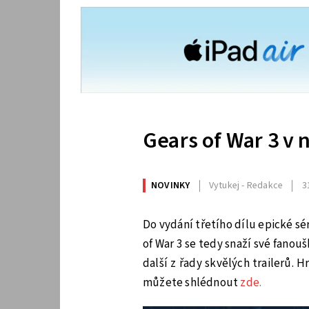
Gears of War 3 v 
NOVINKY
Vytukej - Redakce
3
Do vydání třetího dílu epické sér
of War 3 se tedy snaží své fanou
další z řady skvělých trailerů. H
můžete shlédnout
zde.