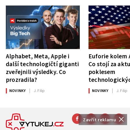
Alphabet, Meta, Apple i
Euforie kolem A
další technologičtí giganti
Co stojí za akt
zveřejnili výsledky. Co
poklesem
prozradila?
technologickýc
NOVINKY
J. Filip
NOVINKY
J. Filip
Zavřít reklamu