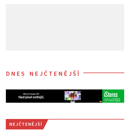
DNES NEJČTENĚJŠÍ
NEJČTENĚJŠÍ