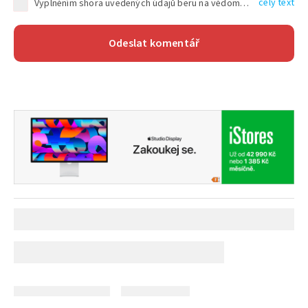
celý text
Vyplněním shora uvedených údajů beru na vědomí, že společnost TEXT FACTORY s.r.o., sídlem Brno, Durďákova 336/29, Černá Pole, PSČ: 613 00, IČ: 06157831, zapsané u Krajského soudu v Brně, oddíl C, vložka 100399, bude zpracovávat mé osobní údaje uvedené v rámci mnou vyplněného registračního formuláře na základě oprávněných zájmů TEXT FACTORY s.r.o. dle čl. 6 odst. 1 písm. f) GDPR a pro splnění právních povinností (čl. 6 odst. 1 písm. c) GDPR), a to pro tyto účely: nezbytnost zajistit oprávnění návštěvníka webových stránek provozovaných společností TEXT FACTORY s.r.o. přispívat aktivně ke zveřejněným článkům nebo v rámci diskusních fór a výkon práv TEXT FACTORY s.r.o. jako administrátora těchto diskusních fór. Více informací o zpracování osobních údajů a právech lze nalézt v