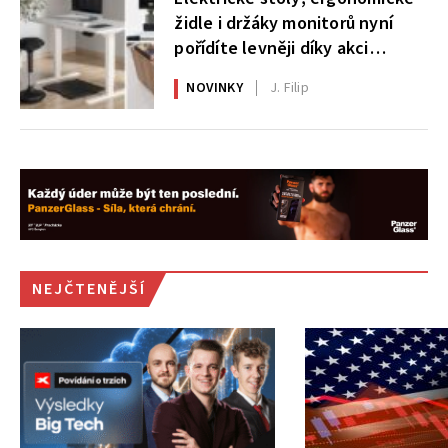
židle i držáky monitorů nyní
pořídíte levněji díky akci
AlzaErgo
NOVINKY
J. Filip
NEJČTENĚJŠÍ