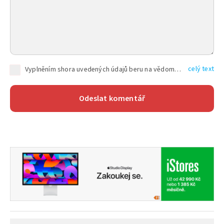
celý text
Vyplněním shora uvedených údajů beru na vědomí, že společnost TEXT FACTORY s.r.o., sídlem Brno, Durďákova 336/29, Černá Pole, PSČ: 613 00, IČ: 06157831, zapsané u Krajského soudu v Brně, oddíl C, vložka 100399, bude zpracovávat mé osobní údaje uvedené v rámci mnou vyplněného registračního formuláře na základě oprávněných zájmů TEXT FACTORY s.r.o. dle čl. 6 odst. 1 písm. f) GDPR a pro splnění právních povinností (čl. 6 odst. 1 písm. c) GDPR), a to pro tyto účely: nezbytnost zajistit oprávnění návštěvníka webových stránek provozovaných společností TEXT FACTORY s.r.o. přispívat aktivně ke zveřejněným článkům nebo v rámci diskusních fór a výkon práv TEXT FACTORY s.r.o. jako administrátora těchto diskusních fór. Více informací o zpracování osobních údajů a právech lze nalézt v