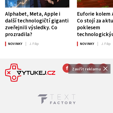
Alphabet, Meta, Apple i
Euforie kolem A
další technologičtí giganti
Co stojí za akt
zveřejnili výsledky. Co
poklesem
prozradila?
technologickýc
NOVINKY
J. Filip
NOVINKY
J. Filip
Zavřít reklamu