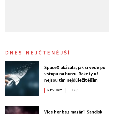
DNES NEJČTENĚJŠÍ
SpaceX ukázala, jak si vede po
vstupu na burzu. Rakety už
nejsou tím nejdůležitějším
NOVINKY
J. Filip
Více her bez mazání. Sandisk