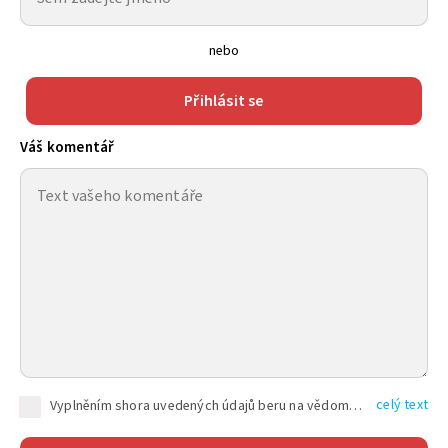
nebo
Přihlásit se
Váš komentář
celý text
Vyplněním shora uvedených údajů beru na vědomí, že společnost TEXT FACTORY s.r.o., sídlem Brno, Durďákova 336/29, Černá Pole, PSČ: 613 00, IČ: 06157831, zapsané u Krajského soudu v Brně, oddíl C, vložka 100399, bude zpracovávat mé osobní údaje uvedené v rámci mnou vyplněného registračního formuláře na základě oprávněných zájmů TEXT FACTORY s.r.o. dle čl. 6 odst. 1 písm. f) GDPR a pro splnění právních povinností (čl. 6 odst. 1 písm. c) GDPR), a to pro tyto účely: nezbytnost zajistit oprávnění návštěvníka webových stránek provozovaných společností TEXT FACTORY s.r.o. přispívat aktivně ke zveřejněným článkům nebo v rámci diskusních fór a výkon práv TEXT FACTORY s.r.o. jako administrátora těchto diskusních fór. Více informací o zpracování osobních údajů a právech lze nalézt v