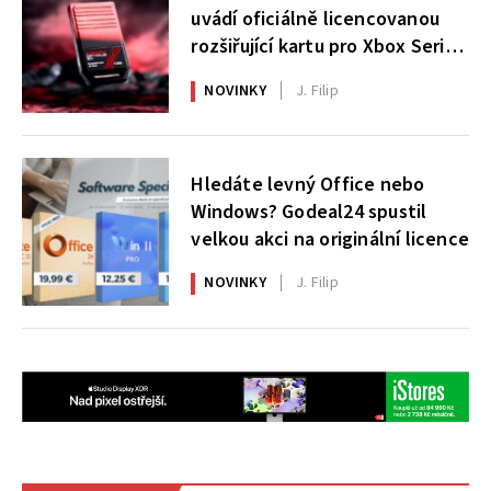
uvádí oficiálně licencovanou
rozšiřující kartu pro Xbox Series
X|S
NOVINKY
J. Filip
Hledáte levný Office nebo
Windows? Godeal24 spustil
velkou akci na originální licence
NOVINKY
J. Filip