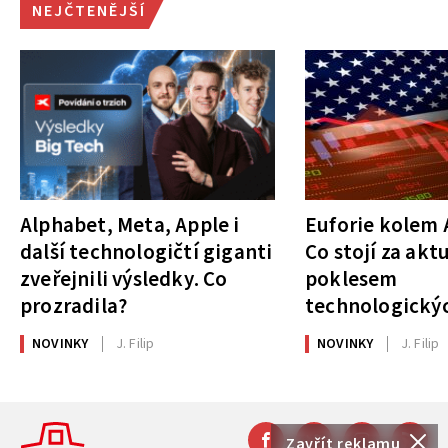
NEJČTENĚJŠÍ
Alphabet, Meta, Apple i
Euforie kolem A
další technologičtí giganti
Co stojí za akt
zveřejnili výsledky. Co
poklesem
prozradila?
technologickýc
NOVINKY
J. Filip
NOVINKY
J. Filip
Zavřít reklamu