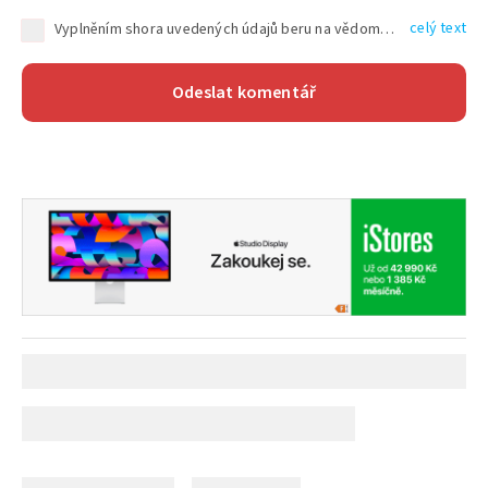
celý text
Vyplněním shora uvedených údajů beru na vědomí, že společnost TEXT FACTORY s.r.o., sídlem Brno, Durďákova 336/29, Černá Pole, PSČ: 613 00, IČ: 06157831, zapsané u Krajského soudu v Brně, oddíl C, vložka 100399, bude zpracovávat mé osobní údaje uvedené v rámci mnou vyplněného registračního formuláře na základě oprávněných zájmů TEXT FACTORY s.r.o. dle čl. 6 odst. 1 písm. f) GDPR a pro splnění právních povinností (čl. 6 odst. 1 písm. c) GDPR), a to pro tyto účely: nezbytnost zajistit oprávnění návštěvníka webových stránek provozovaných společností TEXT FACTORY s.r.o. přispívat aktivně ke zveřejněným článkům nebo v rámci diskusních fór a výkon práv TEXT FACTORY s.r.o. jako administrátora těchto diskusních fór. Více informací o zpracování osobních údajů a právech lze nalézt v