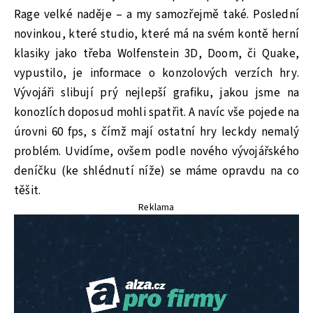
Rage velké naděje – a my samozřejmě také. Poslední
novinkou, které studio, které má na svém kontě herní
klasiky jako třeba Wolfenstein 3D, Doom, či Quake,
vypustilo, je informace o konzolových verzích hry.
Vývojáři slibují prý nejlepší grafiku, jakou jsme na
konozlích doposud mohli spatřit. A navíc vše pojede na
úrovni 60 fps, s čímž mají ostatní hry leckdy nemalý
problém. Uvidíme, ovšem podle nového vývojářského
deníčku (ke shlédnutí níže) se máme opravdu na co
těšit.
Reklama