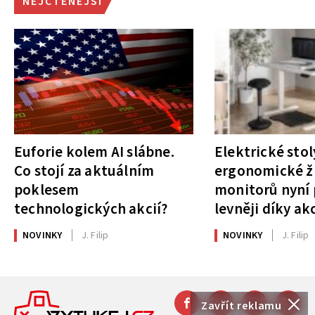
NEJČTENĚJŠÍ
Euforie kolem AI slábne.
Elektrické stol
Co stojí za aktuálním
ergonomické ži
poklesem
monitorů nyní 
technologických akcií?
levněji díky ak
NOVINKY
J. Filip
NOVINKY
J. Filip
Zavřít reklamu