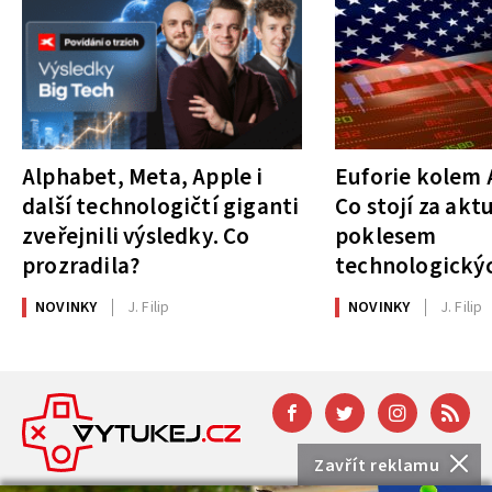
Alphabet, Meta, Apple i
Euforie kolem A
další technologičtí giganti
Co stojí za akt
zveřejnili výsledky. Co
poklesem
prozradila?
technologickýc
NOVINKY
J. Filip
NOVINKY
J. Filip
Zavřít reklamu