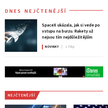
DNES NEJČTENĚJŠÍ
SpaceX ukázala, jak si vede po
vstupu na burzu. Rakety už
nejsou tím nejdůležitějším
NOVINKY
J. Filip
NEJČTENĚJŠÍ