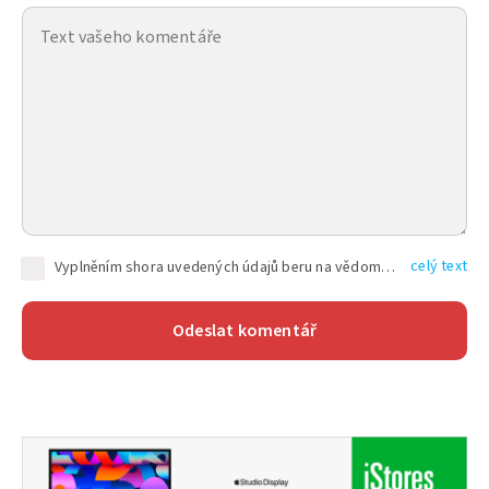
celý text
Vyplněním shora uvedených údajů beru na vědomí, že společnost TEXT FACTORY s.r.o., sídlem Brno, Durďákova 336/29, Černá Pole, PSČ: 613 00, IČ: 06157831, zapsané u Krajského soudu v Brně, oddíl C, vložka 100399, bude zpracovávat mé osobní údaje uvedené v rámci mnou vyplněného registračního formuláře na základě oprávněných zájmů TEXT FACTORY s.r.o. dle čl. 6 odst. 1 písm. f) GDPR a pro splnění právních povinností (čl. 6 odst. 1 písm. c) GDPR), a to pro tyto účely: nezbytnost zajistit oprávnění návštěvníka webových stránek provozovaných společností TEXT FACTORY s.r.o. přispívat aktivně ke zveřejněným článkům nebo v rámci diskusních fór a výkon práv TEXT FACTORY s.r.o. jako administrátora těchto diskusních fór. Více informací o zpracování osobních údajů a právech lze nalézt v