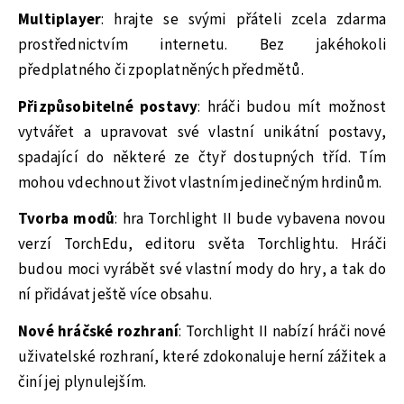
Multiplayer
: hrajte se svými přáteli zcela zdarma
prostřednictvím internetu. Bez jakéhokoli
předplatného či zpoplatněných předmětů.
Přizpůsobitelné postavy
: hráči budou mít možnost
vytvářet a upravovat své vlastní unikátní postavy,
spadající do některé ze čtyř dostupných tříd. Tím
mohou vdechnout život vlastním jedinečným hrdinům.
Tvorba modů
: hra Torchlight II bude vybavena novou
verzí TorchEdu, editoru světa Torchlightu. Hráči
budou moci vyrábět své vlastní mody do hry, a tak do
ní přidávat ještě více obsahu.
Nové hráčské rozhraní
: Torchlight II nabízí hráči nové
uživatelské rozhraní, které zdokonaluje herní zážitek a
činí jej plynulejším.