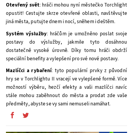
Otevřený svět
: hráči mohou nyní městečko Torchlight
opustit! Cestujte skrze otevřené oblasti, navštěvujte
jiná města, putujte dnem i nocí, sněhem i deštěm.
Systém výslužby
: hráčům je umožněno poslat svoje
postavy do výslužby, jakmile tyto dosáhnou
dostatečně vysoké úrovně. Díky tomu hráči obdrží
speciální benefity a vylepšení pro své nové postavy.
Mazlíčci a rybaření
: tyto populární prvky z původní
hry se v Torchlightu II vracejí ve vylepšené formě. Více
možností výběru, hezčí efekty a vaši mazlíčci navíc
stále mohou zaběhnout do města a prodat zde vaše
předměty, abyste se vy sami nemuseli namáhat.