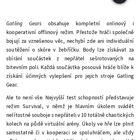
Gatling Gears
obsahuje kompletní onlinový i
kooperativní offlinový režim. Přestože hráči společně
bojují za vznešenou věc, nechybí zde ani individuální
soutěžení o skóre v žebříčku. Body lze získávat za
sbírání součástek z nepřátel sešrotovaných na
bitevním poli. Každá součástka posouvá hráče blíže k
získání účinných vylepšení pro jejich stroje Gatling
Gear.
Ale to není vše. Nejvyšší test schopností představuje
režim Survival, v němž je hlavním úkolem svádět
nelítostné souboje s nepřáteli v 10 totálně chaotických
kolech na půdě virtuální arény. Úkoly ve hře lze plnit
samostatně či v kooperaci se spoluhráčem, ale vždy