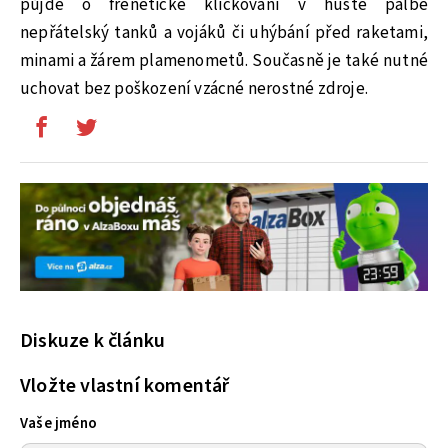
půjde o frenetické kličkování v husté palbě
nepřátelský tanků a vojáků či uhýbání před raketami,
minami a žárem plamenometů. Současně je také nutné
uchovat bez poškození vzácné nerostné zdroje.
Diskuze k článku
Vložte vlastní komentář
Vaše jméno