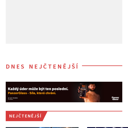
DNES NEJČTENĚJŠÍ
NEJČTENĚJŠÍ