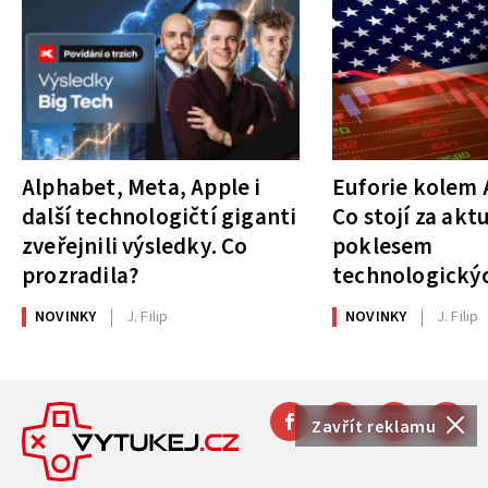
Alphabet, Meta, Apple i
Euforie kolem A
další technologičtí giganti
Co stojí za akt
zveřejnili výsledky. Co
poklesem
prozradila?
technologickýc
NOVINKY
J. Filip
NOVINKY
J. Filip
Zavřít reklamu