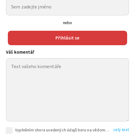
nebo
Přihlásit se
Váš komentář
celý text
Vyplněním shora uvedených údajů beru na vědomí, že společnost TEXT FACTORY s.r.o., sídlem Brno, Durďákova 336/29, Černá Pole, PSČ: 613 00, IČ: 06157831, zapsané u Krajského soudu v Brně, oddíl C, vložka 100399, bude zpracovávat mé osobní údaje uvedené v rámci mnou vyplněného registračního formuláře na základě oprávněných zájmů TEXT FACTORY s.r.o. dle čl. 6 odst. 1 písm. f) GDPR a pro splnění právních povinností (čl. 6 odst. 1 písm. c) GDPR), a to pro tyto účely: nezbytnost zajistit oprávnění návštěvníka webových stránek provozovaných společností TEXT FACTORY s.r.o. přispívat aktivně ke zveřejněným článkům nebo v rámci diskusních fór a výkon práv TEXT FACTORY s.r.o. jako administrátora těchto diskusních fór. Více informací o zpracování osobních údajů a právech lze nalézt v