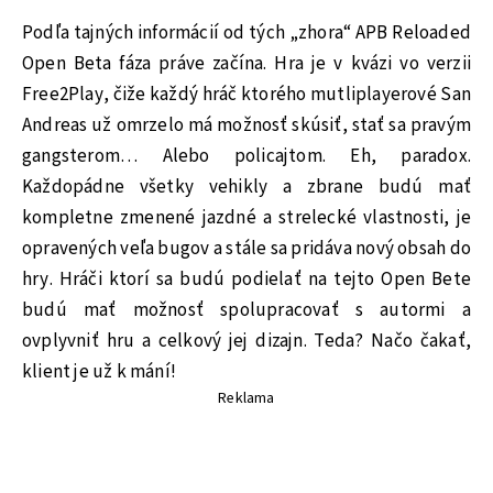
Podľa tajných informácií od tých „zhora“ APB Reloaded
Open Beta fáza práve začína. Hra je v kvázi vo verzii
Free2Play, čiže každý hráč ktorého mutliplayerové San
Andreas už omrzelo má možnosť skúsiť, stať sa pravým
gangsterom… Alebo policajtom. Eh, paradox.
Každopádne všetky vehikly a zbrane budú mať
kompletne zmenené jazdné a strelecké vlastnosti, je
opravených veľa bugov a stále sa pridáva nový obsah do
hry. Hráči ktorí sa budú podielať na tejto Open Bete
budú mať možnosť spolupracovať s autormi a
ovplyvniť hru a celkový jej dizajn. Teda? Načo čakať,
klient je už k mání!
Reklama