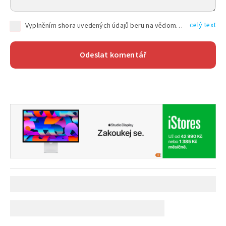
celý text
Vyplněním shora uvedených údajů beru na vědomí, že společnost TEXT FACTORY s.r.o., sídlem Brno, Durďákova 336/29, Černá Pole, PSČ: 613 00, IČ: 06157831, zapsané u Krajského soudu v Brně, oddíl C, vložka 100399, bude zpracovávat mé osobní údaje uvedené v rámci mnou vyplněného registračního formuláře na základě oprávněných zájmů TEXT FACTORY s.r.o. dle čl. 6 odst. 1 písm. f) GDPR a pro splnění právních povinností (čl. 6 odst. 1 písm. c) GDPR), a to pro tyto účely: nezbytnost zajistit oprávnění návštěvníka webových stránek provozovaných společností TEXT FACTORY s.r.o. přispívat aktivně ke zveřejněným článkům nebo v rámci diskusních fór a výkon práv TEXT FACTORY s.r.o. jako administrátora těchto diskusních fór. Více informací o zpracování osobních údajů a právech lze nalézt v