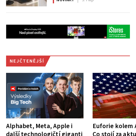
NOVINKY
J. Filip
NEJČTENĚJŠÍ
Alphabet, Meta, Apple i
Euforie kolem A
další technologičtí giganti
Co stojí za akt