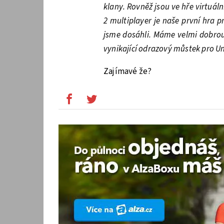
klany. Rovněž jsou ve hře virtuál
2 multiplayer je naše první hra pr
jsme dosáhli. Máme velmi dobrou 
vynikající odrazový můstek pro Un
Zajímavé že?