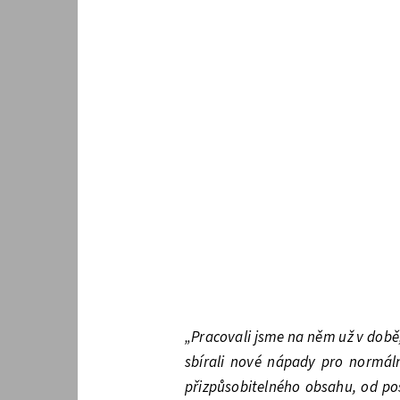
„Pracovali jsme na něm už v době
sbírali nové nápady pro normáln
přizpůsobitelného obsahu, od po