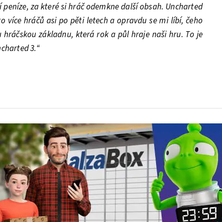
ní peníze, za které si hráč odemkne další obsah. Uncharted
o více hráčů asi po pěti letech a opravdu se mi líbí, čeho
hráčskou základnu, která rok a půl hraje naši hru. To je
charted 3.“