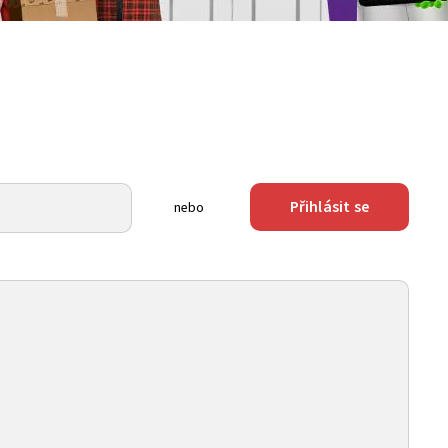
Přihlásit se
nebo