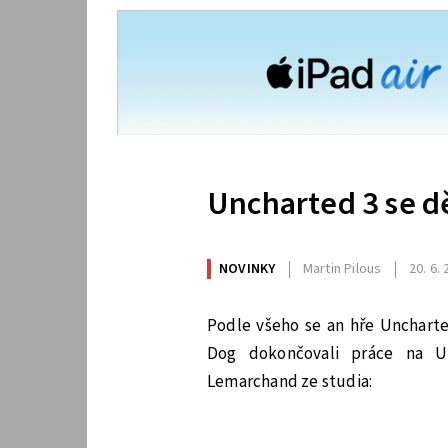
Uncharted 3 se dě
NOVINKY
Martin Pilous
20. 6.
Podle všeho se an hře Uncharte
Dog dokončovali práce na Un
Lemarchand ze studia: