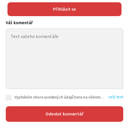
Přihlásit se
Váš komentář
celý text
Vyplněním shora uvedených údajů beru na vědomí, že společnost TEXT FACTORY s.r.o., sídlem Brno, Durďákova 336/29, Černá Pole, PSČ: 613 00, IČ: 06157831, zapsané u Krajského soudu v Brně, oddíl C, vložka 100399, bude zpracovávat mé osobní údaje uvedené v rámci mnou vyplněného registračního formuláře na základě oprávněných zájmů TEXT FACTORY s.r.o. dle čl. 6 odst. 1 písm. f) GDPR a pro splnění právních povinností (čl. 6 odst. 1 písm. c) GDPR), a to pro tyto účely: nezbytnost zajistit oprávnění návštěvníka webových stránek provozovaných společností TEXT FACTORY s.r.o. přispívat aktivně ke zveřejněným článkům nebo v rámci diskusních fór a výkon práv TEXT FACTORY s.r.o. jako administrátora těchto diskusních fór. Více informací o zpracování osobních údajů a právech lze nalézt v