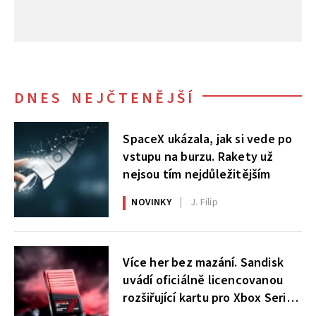
DNES NEJČTENĚJŠÍ
SpaceX ukázala, jak si vede po
vstupu na burzu. Rakety už
nejsou tím nejdůležitějším
NOVINKY
J. Filip
Více her bez mazání. Sandisk
uvádí oficiálně licencovanou
rozšiřující kartu pro Xbox Series
X|S