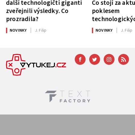
další technologičtí giganti
Co stojí za akt
zveřejnili výsledky. Co
poklesem
prozradila?
technologickýc
NOVINKY
J. Filip
NOVINKY
J. Filip