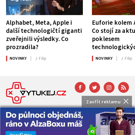
Alphabet, Meta, Apple i
Euforie kolem A
další technologičtí giganti
Co stojí za akt
zveřejnili výsledky. Co
poklesem
prozradila?
technologickýc
NOVINKY
J. Filip
NOVINKY
J. Filip
Zavřít reklamu