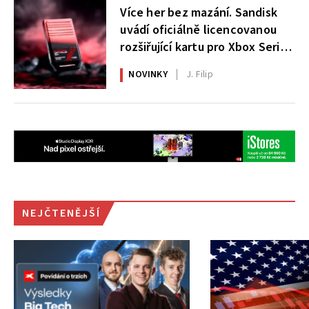
Více her bez mazání. Sandisk
uvádí oficiálně licencovanou
rozšiřující kartu pro Xbox Series
X|S
NOVINKY
J. Filip
NEJČTENĚJŠÍ