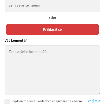
nebo
Přihlásit se
Váš komentář
celý text
Vyplněním shora uvedených údajů beru na vědomí, že společnost TEXT FACTORY s.r.o., sídlem Brno, Durďákova 336/29, Černá Pole, PSČ: 613 00, IČ: 06157831, zapsané u Krajského soudu v Brně, oddíl C, vložka 100399, bude zpracovávat mé osobní údaje uvedené v rámci mnou vyplněného registračního formuláře na základě oprávněných zájmů TEXT FACTORY s.r.o. dle čl. 6 odst. 1 písm. f) GDPR a pro splnění právních povinností (čl. 6 odst. 1 písm. c) GDPR), a to pro tyto účely: nezbytnost zajistit oprávnění návštěvníka webových stránek provozovaných společností TEXT FACTORY s.r.o. přispívat aktivně ke zveřejněným článkům nebo v rámci diskusních fór a výkon práv TEXT FACTORY s.r.o. jako administrátora těchto diskusních fór. Více informací o zpracování osobních údajů a právech lze nalézt v