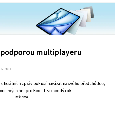
s podporou multiplayeru
. 6. 2011
e oficiálních zpráv pokusí navázat na svého předchůdce,
dnocených her pro Kinect za minulý rok.
Reklama