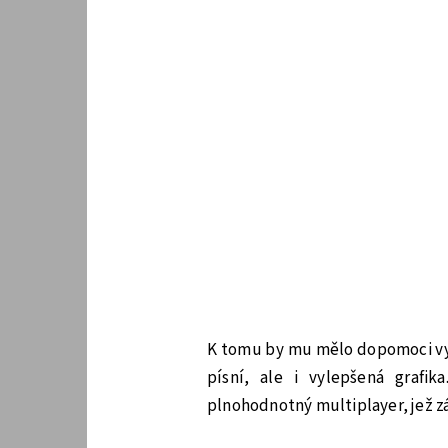
K tomu by mu mělo dopomoci vyl
písní, ale i vylepšená grafi
plnohodnotný multiplayer, jež z