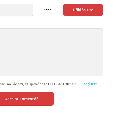
Přihlásit se
nebo
celý text
Vyplněním shora uvedených údajů beru na vědomí, že společnost TEXT FACTORY s.r.o., sídlem Brno, Durďákova 336/29, Černá Pole, PSČ: 613 00, IČ: 06157831, zapsané u Krajského soudu v Brně, oddíl C, vložka 100399, bude zpracovávat mé osobní údaje uvedené v rámci mnou vyplněného registračního formuláře na základě oprávněných zájmů TEXT FACTORY s.r.o. dle čl. 6 odst. 1 písm. f) GDPR a pro splnění právních povinností (čl. 6 odst. 1 písm. c) GDPR), a to pro tyto účely: nezbytnost zajistit oprávnění návštěvníka webových stránek provozovaných společností TEXT FACTORY s.r.o. přispívat aktivně ke zveřejněným článkům nebo v rámci diskusních fór a výkon práv TEXT FACTORY s.r.o. jako administrátora těchto diskusních fór. Více informací o zpracování osobních údajů a právech lze nalézt v