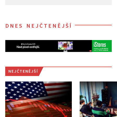
DNES NEJČTENĚJŠÍ
NEJČTENĚJŠÍ