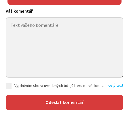
Váš komentář
celý text
Vyplněním shora uvedených údajů beru na vědomí, že společnost TEXT FACTORY s.r.o., sídlem Brno, Durďákova 336/29, Černá Pole, PSČ: 613 00, IČ: 06157831, zapsané u Krajského soudu v Brně, oddíl C, vložka 100399, bude zpracovávat mé osobní údaje uvedené v rámci mnou vyplněného registračního formuláře na základě oprávněných zájmů TEXT FACTORY s.r.o. dle čl. 6 odst. 1 písm. f) GDPR a pro splnění právních povinností (čl. 6 odst. 1 písm. c) GDPR), a to pro tyto účely: nezbytnost zajistit oprávnění návštěvníka webových stránek provozovaných společností TEXT FACTORY s.r.o. přispívat aktivně ke zveřejněným článkům nebo v rámci diskusních fór a výkon práv TEXT FACTORY s.r.o. jako administrátora těchto diskusních fór. Více informací o zpracování osobních údajů a právech lze nalézt v