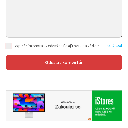
celý text
Vyplněním shora uvedených údajů beru na vědomí, že společnost TEXT FACTORY s.r.o., sídlem Brno, Durďákova 336/29, Černá Pole, PSČ: 613 00, IČ: 06157831, zapsané u Krajského soudu v Brně, oddíl C, vložka 100399, bude zpracovávat mé osobní údaje uvedené v rámci mnou vyplněného registračního formuláře na základě oprávněných zájmů TEXT FACTORY s.r.o. dle čl. 6 odst. 1 písm. f) GDPR a pro splnění právních povinností (čl. 6 odst. 1 písm. c) GDPR), a to pro tyto účely: nezbytnost zajistit oprávnění návštěvníka webových stránek provozovaných společností TEXT FACTORY s.r.o. přispívat aktivně ke zveřejněným článkům nebo v rámci diskusních fór a výkon práv TEXT FACTORY s.r.o. jako administrátora těchto diskusních fór. Více informací o zpracování osobních údajů a právech lze nalézt v