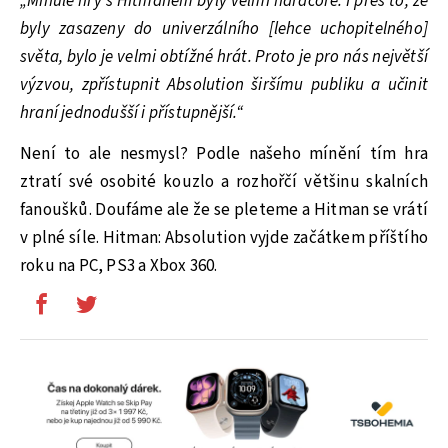
„Minulé hry s Hitmanem byly velmi hardcore. I přes to, že
byly zasazeny do univerzálního [lehce uchopitelného]
světa, bylo je velmi obtížné hrát. Proto je pro nás největší
výzvou, zpřístupnit Absolution širšímu publiku a učinit
hraní jednodušší i přístupnější.“
Není to ale nesmysl? Podle našeho mínění tím hra
ztratí své osobité kouzlo a rozhořčí většinu skalních
fanoušků. Doufáme ale že se pleteme a Hitman se vrátí
v plné síle. Hitman: Absolution vyjde začátkem příštího
roku na PC, PS3 a Xbox 360.