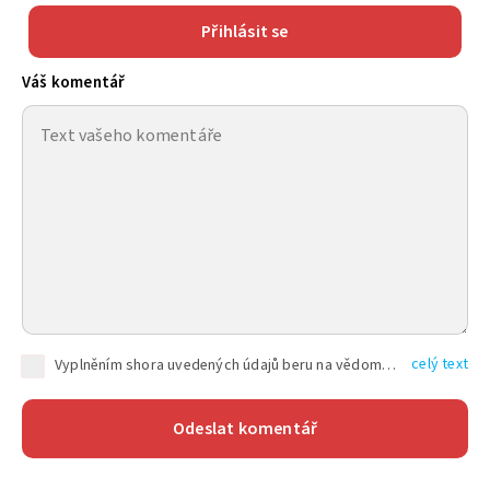
Přihlásit se
Váš komentář
celý text
Vyplněním shora uvedených údajů beru na vědomí, že společnost TEXT FACTORY s.r.o., sídlem Brno, Durďákova 336/29, Černá Pole, PSČ: 613 00, IČ: 06157831, zapsané u Krajského soudu v Brně, oddíl C, vložka 100399, bude zpracovávat mé osobní údaje uvedené v rámci mnou vyplněného registračního formuláře na základě oprávněných zájmů TEXT FACTORY s.r.o. dle čl. 6 odst. 1 písm. f) GDPR a pro splnění právních povinností (čl. 6 odst. 1 písm. c) GDPR), a to pro tyto účely: nezbytnost zajistit oprávnění návštěvníka webových stránek provozovaných společností TEXT FACTORY s.r.o. přispívat aktivně ke zveřejněným článkům nebo v rámci diskusních fór a výkon práv TEXT FACTORY s.r.o. jako administrátora těchto diskusních fór. Více informací o zpracování osobních údajů a právech lze nalézt v