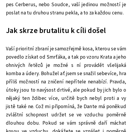
pes Cerberus, nebo Soudce, vaší jedinou možností je
poslat na tu druhou stranu pekla, a to za každou cenu.
Jak skrze brutalitu k cíli došel
Vaší prioritní zbraní je samozřejmě kosa, kterou se vám
povedlo získat od Smrťáka, a tak po vzoru Krata a jeho
ohnivých řetězů je možné s ní provádět všelijaká
komba a údery. Bohužel ať jsem se snažil sebevíce, hra
příliš možností na zničení nepřítele nenabízí. Pravda,
útoky jsou to navýsost drtivé, ale pokud by jich bylo o
nějaký ten ždibec více, určitě bych nebyl proti a vy
jistě také ne. Což mi připomíná, že Dante má poněkud
zvláštní schopnost udržet se ve vzduchu poměrně
dlouhou dobu. Pokud se vám správně daří máchat
kosou ve vzduchu, dokážete se vznášet i poměrně