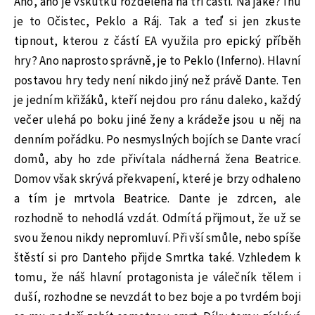
Ano, ano je vskutku rozdělena na tři části. Na jaké? Inu
je to Očistec, Peklo a Ráj. Tak a teď si jen zkuste
tipnout, kterou z částí EA využila pro epický příběh
hry? Ano naprosto správně, je to Peklo (Inferno). Hlavní
postavou hry tedy není nikdo jiný než právě Dante. Ten
je jedním křižáků, kteří nejdou pro ránu daleko, každý
večer ulehá po boku jiné ženy a krádeže jsou u něj na
denním pořádku. Po nesmyslných bojích se Dante vrací
domů, aby ho zde přivítala nádherná žena Beatrice.
Domov však skrývá překvapení, které je brzy odhaleno
a tím je mrtvola Beatrice. Dante je zdrcen, ale
rozhodně to nehodlá vzdát. Odmítá přijmout, že už se
svou ženou nikdy nepromluví. Při vší smůle, nebo spíše
štěstí si pro Danteho přijde Smrtka také. Vzhledem k
tomu, že náš hlavní protagonista je válečník tělem i
duší, rozhodne se nevzdát to bez boje a po tvrdém boji