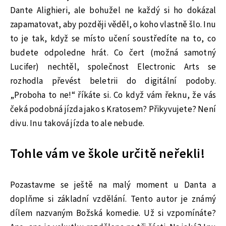
Dante Alighieri, ale bohužel ne každý si ho dokázal
zapamatovat, aby později věděl, o koho vlastně šlo. Inu
to je tak, když se místo učení soustředíte na to, co
budete odpoledne hrát. Co čert (možná samotný
Lucifer) nechtěl, společnost Electronic Arts se
rozhodla převést beletrii do digitální podoby.
„Proboha to ne!“ říkáte si. Co když vám řeknu, že vás
čeká podobná jízda jako s Kratosem? Přikyvujete? Není
divu. Inu taková jízda to ale nebude.
Tohle vám ve škole určitě neřekli!
Pozastavme se ještě na malý moment u Danta a
doplňme si základní vzdělání. Tento autor je známý
dílem nazvaným Božská komedie. Už si vzpomínáte?