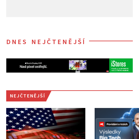
DNES NEJČTENĚJŠÍ
NEJČTENĚJŠÍ