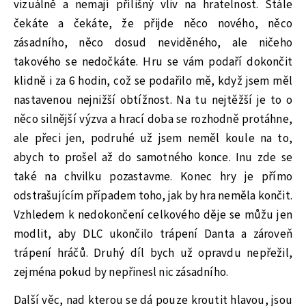
vizuálně a nemají přílišný vliv na hratelnost. Stále
čekáte a čekáte, že přijde něco nového, něco
zásadního, něco dosud neviděného, ale ničeho
takového se nedočkáte. Hru se vám podaří dokončit
klidně i za 6 hodin, což se podařilo mě, když jsem měl
nastavenou nejnižší obtížnost. Na tu nejtěžší je to o
něco silnější výzva a hrací doba se rozhodně protáhne,
ale přeci jen, podruhé už jsem neměl koule na to,
abych to prošel až do samotného konce. Inu zde se
také na chvilku pozastavme. Konec hry je přímo
odstrašujícím případem toho, jak by hra neměla končit.
Vzhledem k nedokončení celkového děje se můžu jen
modlit, aby DLC ukončilo trápení Danta a zároveň
trápení hráčů. Druhý díl bych už opravdu nepřežil,
zejména pokud by nepřinesl nic zásadního.
Další věc, nad kterou se dá pouze kroutit hlavou, jsou