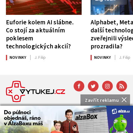
Euforie kolem AI slábne.
Alphabet, Meta
Co stojí za aktuálním
další technolog
poklesem
zveřejnili výsl
technologických akcií?
prozradila?
NOVINKY
J. Filip
NOVINKY
J. Filip
Zavřít reklamu