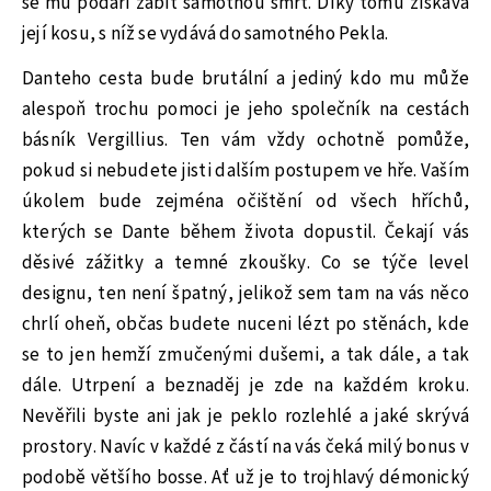
se mu podaří zabít samotnou smrt. Díky tomu získává
její kosu, s níž se vydává do samotného Pekla.
Danteho cesta bude brutální a jediný kdo mu může
alespoň trochu pomoci je jeho společník na cestách
básník Vergillius. Ten vám vždy ochotně pomůže,
pokud si nebudete jisti dalším postupem ve hře. Vaším
úkolem bude zejména očištění od všech hříchů,
kterých se Dante během života dopustil. Čekají vás
děsivé zážitky a temné zkoušky. Co se týče level
designu, ten není špatný, jelikož sem tam na vás něco
chrlí oheň, občas budete nuceni lézt po stěnách, kde
se to jen hemží zmučenými dušemi, a tak dále, a tak
dále. Utrpení a beznaděj je zde na každém kroku.
Nevěřili byste ani jak je peklo rozlehlé a jaké skrývá
prostory. Navíc v každé z částí na vás čeká milý bonus v
podobě většího bosse. Ať už je to trojhlavý démonický