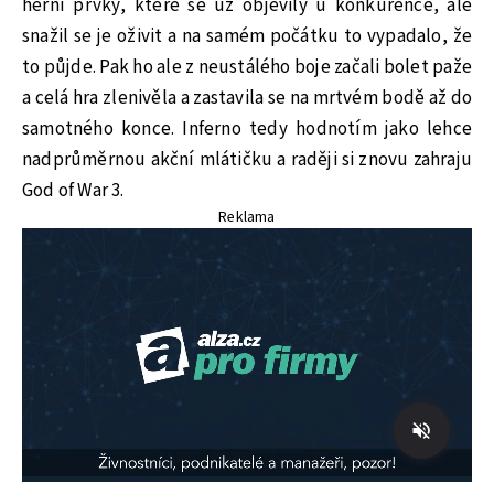
herní prvky, které se už objevily u konkurence, ale
snažil se je oživit a na samém počátku to vypadalo, že
to půjde. Pak ho ale z neustálého boje začali bolet paže
a celá hra zlenivěla a zastavila se na mrtvém bodě až do
samotného konce. Inferno tedy hodnotím jako lehce
nadprůměrnou akční mlátičku a raději si znovu zahraju
God of War 3.
Reklama