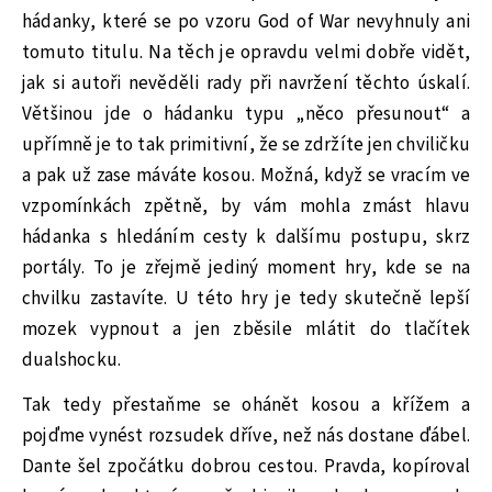
hádanky, které se po vzoru God of War nevyhnuly ani
tomuto titulu. Na těch je opravdu velmi dobře vidět,
jak si autoři nevěděli rady při navržení těchto úskalí.
Většinou jde o hádanku typu „něco přesunout“ a
upřímně je to tak primitivní, že se zdržíte jen chviličku
a pak už zase máváte kosou. Možná, když se vracím ve
vzpomínkách zpětně, by vám mohla zmást hlavu
hádanka s hledáním cesty k dalšímu postupu, skrz
portály. To je zřejmě jediný moment hry, kde se na
chvilku zastavíte. U této hry je tedy skutečně lepší
mozek vypnout a jen zběsile mlátit do tlačítek
dualshocku.
Tak tedy přestaňme se ohánět kosou a křížem a
pojďme vynést rozsudek dříve, než nás dostane ďábel.
Dante šel zpočátku dobrou cestou. Pravda, kopíroval