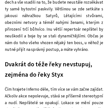
dech a vše vsadili na to, že budete neustále rozsékávat
ty samé bytostní paskvily. Většinou se zde setkáte s
jakousi náhražkou Satyrů, Létajícími stvůrami,
obezními netvory a téměř nahými ženami, kterým z
přirození trčí bůhvíco. Inu větší repertoár nepřátel by
neuškodil a boje by se stali dynamičtějšími. Občas je
nám do toho všeho vhozen nějaký ten boss, u něhož je
nutné přijít na správný postup, a máte vyhráno.
Dvakrát do téže řeky nevstupuj,
zejména do řeky Styx
Čím hrajete Inferno déle, tím více se vám začne zajídat.
Ačkoliv akce nepolevuje, stává se příšerně stereotypní
a nudí. Nepřátelé se opakují. Lokace se mění pouze