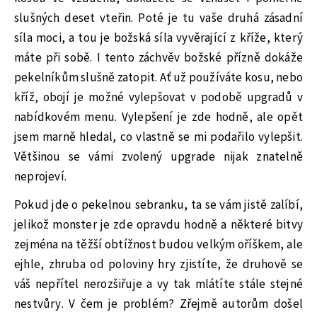
slušných deset vteřin. Poté je tu vaše druhá zásadní
síla moci, a tou je božská síla vyvěrající z kříže, který
máte při sobě. I tento záchvěv božské přízně dokáže
pekelníkům slušně zatopit. Ať už používáte kosu, nebo
kříž, obojí je možné vylepšovat v podobě upgradů v
nabídkovém menu. Vylepšení je zde hodně, ale opět
jsem marně hledal, co vlastně se mi podařilo vylepšit.
Většinou se vámi zvolený upgrade nijak znatelně
neprojeví.
Pokud jde o pekelnou sebranku, ta se vám jistě zalíbí,
jelikož monster je zde opravdu hodně a některé bitvy
zejména na těžší obtížnost budou velkým oříškem, ale
ejhle, zhruba od poloviny hry zjistíte, že druhově se
váš nepřítel nerozšiřuje a vy tak mlátíte stále stejné
nestvůry. V čem je problém? Zřejmě autorům došel