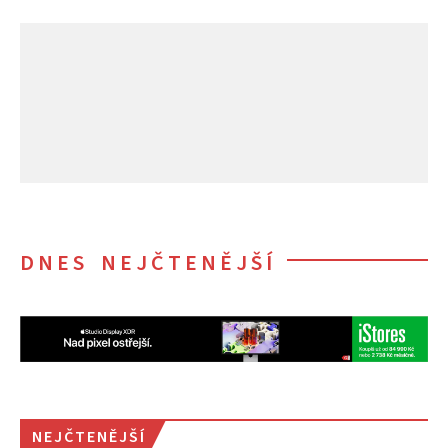
DNES NEJČTENĚJŠÍ
NEJČTENĚJŠÍ