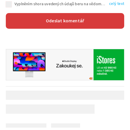
celý text
Vyplněním shora uvedených údajů beru na vědomí, že společnost TEXT FACTORY s.r.o., sídlem Brno, Durďákova 336/29, Černá Pole, PSČ: 613 00, IČ: 06157831, zapsané u Krajského soudu v Brně, oddíl C, vložka 100399, bude zpracovávat mé osobní údaje uvedené v rámci mnou vyplněného registračního formuláře na základě oprávněných zájmů TEXT FACTORY s.r.o. dle čl. 6 odst. 1 písm. f) GDPR a pro splnění právních povinností (čl. 6 odst. 1 písm. c) GDPR), a to pro tyto účely: nezbytnost zajistit oprávnění návštěvníka webových stránek provozovaných společností TEXT FACTORY s.r.o. přispívat aktivně ke zveřejněným článkům nebo v rámci diskusních fór a výkon práv TEXT FACTORY s.r.o. jako administrátora těchto diskusních fór. Více informací o zpracování osobních údajů a právech lze nalézt v