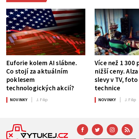
Euforie kolem AI slábne.
Více než 1 300
Co stojí za aktuálním
nižší ceny. Alza
poklesem
slevy v TV, foto
technologických akcií?
technice
NOVINKY
J. Filip
NOVINKY
J. Filip