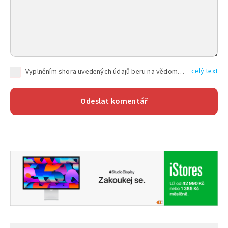
celý text
Vyplněním shora uvedených údajů beru na vědomí, že společnost TEXT FACTORY s.r.o., sídlem Brno, Durďákova 336/29, Černá Pole, PSČ: 613 00, IČ: 06157831, zapsané u Krajského soudu v Brně, oddíl C, vložka 100399, bude zpracovávat mé osobní údaje uvedené v rámci mnou vyplněného registračního formuláře na základě oprávněných zájmů TEXT FACTORY s.r.o. dle čl. 6 odst. 1 písm. f) GDPR a pro splnění právních povinností (čl. 6 odst. 1 písm. c) GDPR), a to pro tyto účely: nezbytnost zajistit oprávnění návštěvníka webových stránek provozovaných společností TEXT FACTORY s.r.o. přispívat aktivně ke zveřejněným článkům nebo v rámci diskusních fór a výkon práv TEXT FACTORY s.r.o. jako administrátora těchto diskusních fór. Více informací o zpracování osobních údajů a právech lze nalézt v