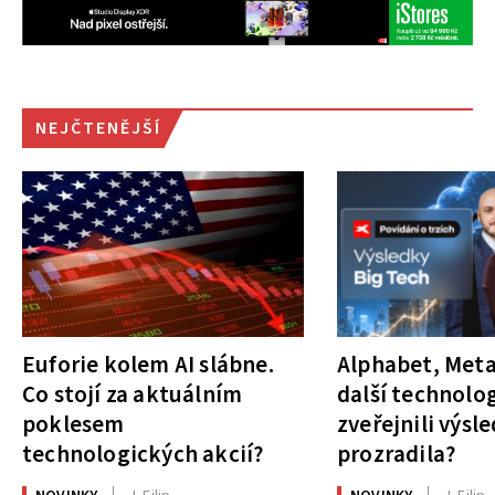
NEJČTENĚJŠÍ
Euforie kolem AI slábne.
Alphabet, Meta
Co stojí za aktuálním
další technolog
poklesem
zveřejnili výsl
technologických akcií?
prozradila?