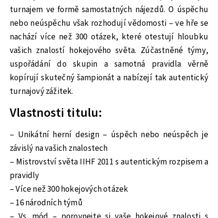
turnajem ve formě samostatných nájezdů. O úspěchu
nebo neúspěchu však rozhodují vědomosti – ve hře se
nachází více než 300 otázek, které otestují hloubku
vašich znalostí hokejového světa. Zúčastněné týmy,
uspořádání do skupin a samotná pravidla věrně
kopírují skutečný šampionát a nabízejí tak autentický
turnajový zážitek.
Vlastnosti titulu:
– Unikátní herní design – úspěch nebo neúspěch je
závislý na vašich znalostech
– Mistrovství světa IIHF 2011 s autentickým rozpisem a
pravidly
– Více než 300 hokejových otázek
– 16 národních týmů
– Vs. mód – porovnejte si vaše hokejové znalosti s