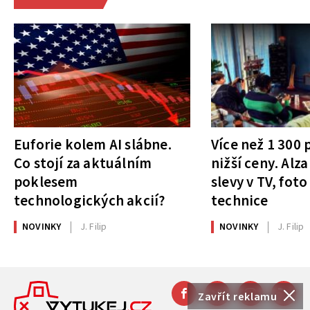
Euforie kolem AI slábne.
Více než 1 300
Co stojí za aktuálním
nižší ceny. Alza
poklesem
slevy v TV, foto
technologických akcií?
technice
NOVINKY
J. Filip
NOVINKY
J. Filip
Zavřít reklamu