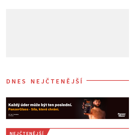
DNES NEJČTENĚJŠÍ
NEJČTENĚJŠÍ