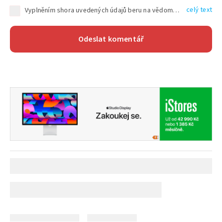
celý text
Vyplněním shora uvedených údajů beru na vědomí, že společnost TEXT FACTORY s.r.o., sídlem Brno, Durďákova 336/29, Černá Pole, PSČ: 613 00, IČ: 06157831, zapsané u Krajského soudu v Brně, oddíl C, vložka 100399, bude zpracovávat mé osobní údaje uvedené v rámci mnou vyplněného registračního formuláře na základě oprávněných zájmů TEXT FACTORY s.r.o. dle čl. 6 odst. 1 písm. f) GDPR a pro splnění právních povinností (čl. 6 odst. 1 písm. c) GDPR), a to pro tyto účely: nezbytnost zajistit oprávnění návštěvníka webových stránek provozovaných společností TEXT FACTORY s.r.o. přispívat aktivně ke zveřejněným článkům nebo v rámci diskusních fór a výkon práv TEXT FACTORY s.r.o. jako administrátora těchto diskusních fór. Více informací o zpracování osobních údajů a právech lze nalézt v