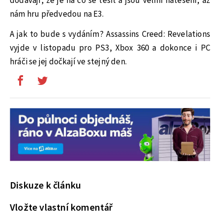
dodávají, že je na co se těšit a jsou velmi natěšení, až
nám hru předvedou na E3.
A jak to bude s vydáním? Assassins Creed: Revelations
vyjde v listopadu pro PS3, Xbox 360 a dokonce i PC
hráči se jej dočkají ve stejný den.
Diskuze k článku
Vložte vlastní komentář