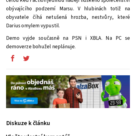
celou Red Faction jedinou nadějí lidského společenství
obývajícího podzemí Marsu. V hlubinách totiž na
obyvatele číhá netušená hrozba, nestvůry, které
Darius omylem vypustil.
Demo vyjde současně na PSN i XBLA. Na PC se
demoverze bohužel neplánuje.
Diskuze k článku