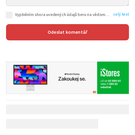
celý text
Vyplněním shora uvedených údajů beru na vědomí, že společnost TEXT FACTORY s.r.o., sídlem Brno, Durďákova 336/29, Černá Pole, PSČ: 613 00, IČ: 06157831, zapsané u Krajského soudu v Brně, oddíl C, vložka 100399, bude zpracovávat mé osobní údaje uvedené v rámci mnou vyplněného registračního formuláře na základě oprávněných zájmů TEXT FACTORY s.r.o. dle čl. 6 odst. 1 písm. f) GDPR a pro splnění právních povinností (čl. 6 odst. 1 písm. c) GDPR), a to pro tyto účely: nezbytnost zajistit oprávnění návštěvníka webových stránek provozovaných společností TEXT FACTORY s.r.o. přispívat aktivně ke zveřejněným článkům nebo v rámci diskusních fór a výkon práv TEXT FACTORY s.r.o. jako administrátora těchto diskusních fór. Více informací o zpracování osobních údajů a právech lze nalézt v