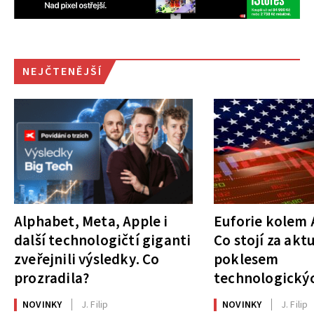
NEJČTENĚJŠÍ
Alphabet, Meta, Apple i
Euforie kolem A
další technologičtí giganti
Co stojí za akt
zveřejnili výsledky. Co
poklesem
prozradila?
technologickýc
NOVINKY
J. Filip
NOVINKY
J. Filip