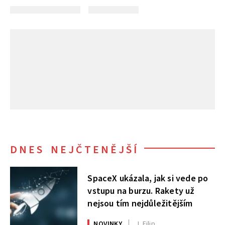
DNES NEJČTENĚJŠÍ
SpaceX ukázala, jak si vede po
vstupu na burzu. Rakety už
nejsou tím nejdůležitějším
NOVINKY
J. Filip