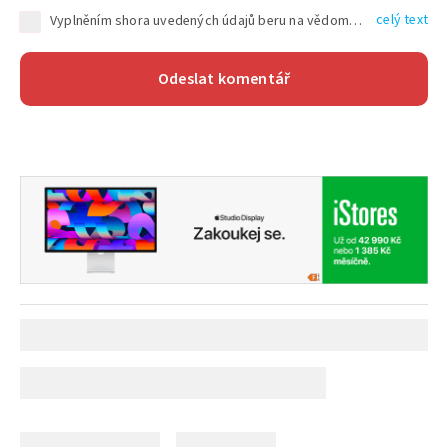
celý text
Vyplněním shora uvedených údajů beru na vědomí, že společnost TEXT FACTORY s.r.o., sídlem Brno, Durďákova 336/29, Černá Pole, PSČ: 613 00, IČ: 06157831, zapsané u Krajského soudu v Brně, oddíl C, vložka 100399, bude zpracovávat mé osobní údaje uvedené v rámci mnou vyplněného registračního formuláře na základě oprávněných zájmů TEXT FACTORY s.r.o. dle čl. 6 odst. 1 písm. f) GDPR a pro splnění právních povinností (čl. 6 odst. 1 písm. c) GDPR), a to pro tyto účely: nezbytnost zajistit oprávnění návštěvníka webových stránek provozovaných společností TEXT FACTORY s.r.o. přispívat aktivně ke zveřejněným článkům nebo v rámci diskusních fór a výkon práv TEXT FACTORY s.r.o. jako administrátora těchto diskusních fór. Více informací o zpracování osobních údajů a právech lze nalézt v