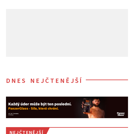
DNES NEJČTENĚJŠÍ
NEJČTENĚJŠÍ