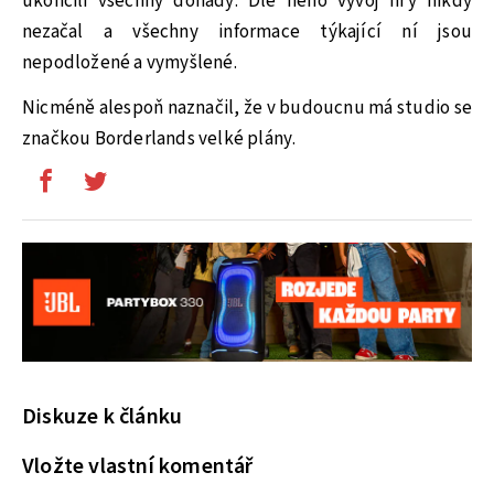
ukončili všechny dohady. Dle něho vývoj hry nikdy
nezačal a všechny informace týkající ní jsou
nepodložené a vymyšlené.
Nicméně alespoň naznačil, že v budoucnu má studio se
značkou Borderlands velké plány.
Diskuze k článku
Vložte vlastní komentář