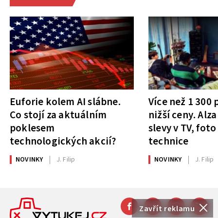
Euforie kolem AI slábne.
Více než 1 300
Co stojí za aktuálním
nižší ceny. Alza
poklesem
slevy v TV, foto
technologických akcií?
technice
NOVINKY
J. Filip
NOVINKY
J. Filip
Zavřít reklamu