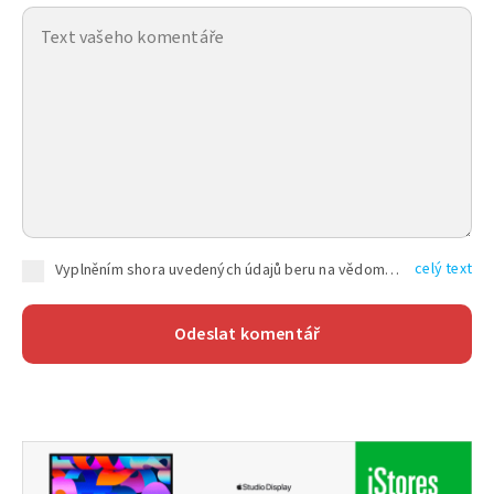
celý text
Vyplněním shora uvedených údajů beru na vědomí, že společnost TEXT FACTORY s.r.o., sídlem Brno, Durďákova 336/29, Černá Pole, PSČ: 613 00, IČ: 06157831, zapsané u Krajského soudu v Brně, oddíl C, vložka 100399, bude zpracovávat mé osobní údaje uvedené v rámci mnou vyplněného registračního formuláře na základě oprávněných zájmů TEXT FACTORY s.r.o. dle čl. 6 odst. 1 písm. f) GDPR a pro splnění právních povinností (čl. 6 odst. 1 písm. c) GDPR), a to pro tyto účely: nezbytnost zajistit oprávnění návštěvníka webových stránek provozovaných společností TEXT FACTORY s.r.o. přispívat aktivně ke zveřejněným článkům nebo v rámci diskusních fór a výkon práv TEXT FACTORY s.r.o. jako administrátora těchto diskusních fór. Více informací o zpracování osobních údajů a právech lze nalézt v