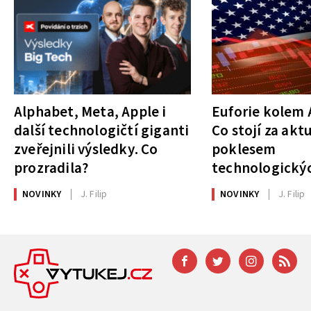
Alphabet, Meta, Apple i
Euforie kolem A
další technologičtí giganti
Co stojí za akt
zveřejnili výsledky. Co
poklesem
prozradila?
technologickýc
NOVINKY
J. Filip
NOVINKY
J. Filip