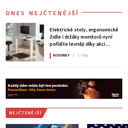
DNES NEJČTENĚJŠÍ
Elektrické stoly, ergonomické
židle i držáky monitorů nyní
pořídíte levněji díky akci
AlzaErgo
NOVINKY
J. Filip
NEJČTENĚJŠÍ